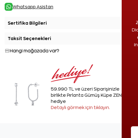
Whatsapp Asistan
Z
Sertifika Bilgileri
+
Di
Taksit Seçenekleri
+
i
Hangi mağazada var?
59.990 TL ve üzeri Siparişinizle
birlikte Pırlanta Gümüş Küpe ZEN'den
hediye
Detaylı görmek için tıklayın.