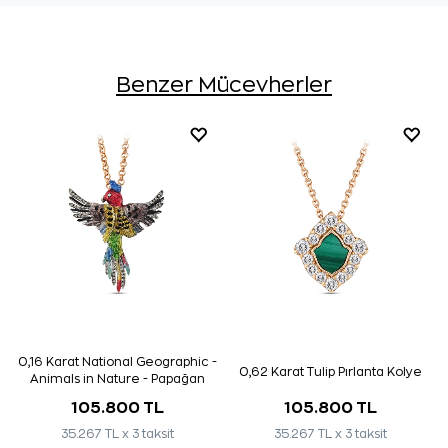
Benzer Mücevherler
0,16 Karat National Geographic -
0,62 Karat Tulip Pırlanta Kolye
Animals in Nature - Papağan
Kolye
105.800 TL
105.800 TL
35.267 TL x 3 taksit
35.267 TL x 3 taksit