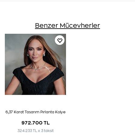
Benzer Mücevherler
6,37 Karat Tasarım Pırlanta Kolye
972.700 TL
324.233 TL x 3 taksit