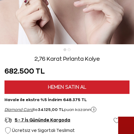
2,76 Karat Pırlanta Kolye
682.500 TL
HEMEN SATIN AL
Havale ile ekstra %5 İndirim 648.375 TL
34.125,00 TL
i
Diamond Card
ile
puan kazanın
5 - 7 İş Gününde Kargoda
Ücretsiz ve Sigortalı Teslimat