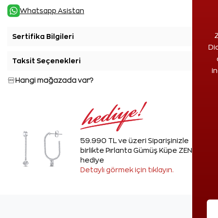
Whatsapp Asistan
Z
Sertifika Bilgileri
+
Di
Taksit Seçenekleri
+
i
Hangi mağazada var?
59.990 TL ve üzeri Siparişinizle
birlikte Pırlanta Gümüş Küpe ZEN'den
hediye
Detaylı görmek için tıklayın.