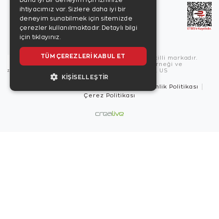
Daha iyi bir deneyim için izninize
ihtiyacımız var. Sizlere daha iyi bir
deneyim sunabilmek için sitemizde
çerezler kullanılmaktadır.
Detaylı bilgi
için tıklayınız.
TÜM ÇEREZLERI KABUL ET
Copyright © 2026, Zen Diamond tescilli markadır.
Zen Diamond Birleşmiş Markalar Derneği ve
Turquality Destek Programı üyesidir. US
KIŞISELLEŞTIR
Kullanım Şartları
Gizlilik İlkeleri
Güvenlik Politikası
Çerez Politikası