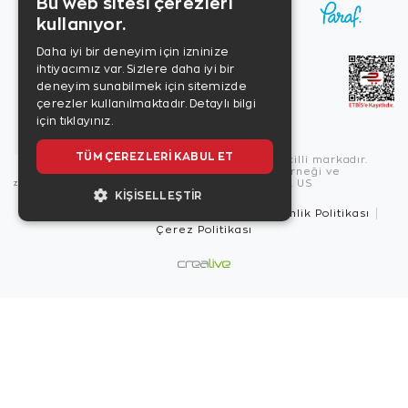
Bu web sitesi çerezleri
kullanıyor.
Daha iyi bir deneyim için izninize
ihtiyacımız var. Sizlere daha iyi bir
deneyim sunabilmek için sitemizde
çerezler kullanılmaktadır.
Detaylı bilgi
için tıklayınız.
TÜM ÇEREZLERI KABUL ET
Copyright © 2026, Zen Diamond tescilli markadır.
Zen Diamond Birleşmiş Markalar Derneği ve
Turquality Destek Programı üyesidir. US
KIŞISELLEŞTIR
Kullanım Şartları
Gizlilik İlkeleri
Güvenlik Politikası
Çerez Politikası