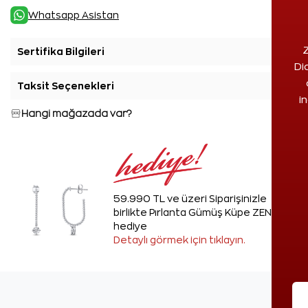
Whatsapp Asistan
Z
Sertifika Bilgileri
+
Di
Taksit Seçenekleri
+
i
Hangi mağazada var?
59.990 TL ve üzeri Siparişinizle
birlikte Pırlanta Gümüş Küpe ZEN'den
hediye
Detaylı görmek için tıklayın.