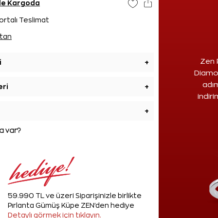
nde Kargoda
ortalı Teslimat
tan
Zen 
i
+
Diamon
adım
eri
+
indir
+
 var?
59.990 TL ve üzeri Siparişinizle birlikte
Pırlanta Gümüş Küpe ZEN'den hediye
Detaylı görmek için tıklayın.