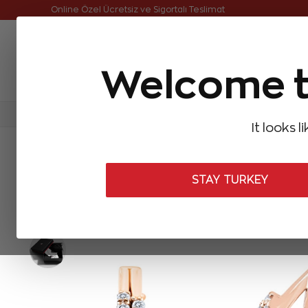
Online Özel Ücretsiz ve Sigortalı Teslimat
Welcome t
FIRSATLAR
Aynı Gün Kargo
Çok Satanlar
Baget Pırlantalar
Pırlanta Yüzükler
Pırlanta K
It looks l
ANASAYFA
Pırlanta Küpeler
Tasarım Pırlanta Küpeler
0,47 Ka
STAY TURKEY