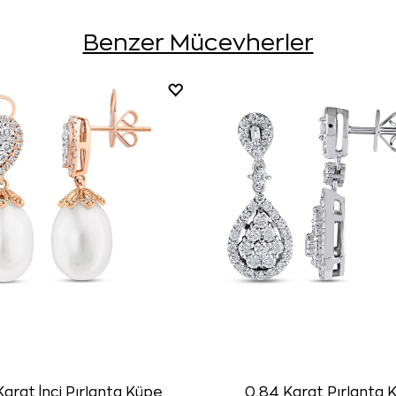
Benzer Mücevherler
Karat İnci Pırlanta Küpe
0,84 Karat Pırlanta 