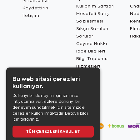
Pırlantanızı
Kullanım Şartları
Char
Kaydettirin
Mesafeli Satış
Ned
İletişim
Sözleşmesi
Renk
Sıkça Sorulan
Elma
Sorular
Hak
Cayma Hakkı
İade Bilgileri
Bilgi Toplumu
Hizmetleri
Bu web sitesi çerezleri
kullanıyor.
Daha iyi bir deneyim için izninize
ihtiyacımız var. Sizlere daha iyi bir
deneyim sunabilmek için sitemizde
çerezler kullanılmaktadır.
Detaylı bilgi
için tıklayınız.
TÜM ÇEREZLERI KABUL ET