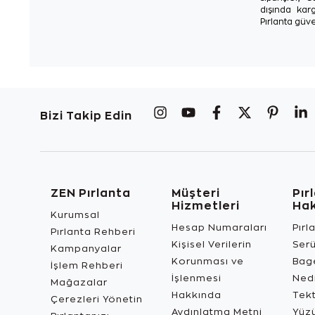
dışında karg
Pırlanta güve
Bizi Takip Edin
ZEN Pırlanta
Müşteri
Pır
Hizmetleri
Ha
Kurumsal
Hesap Numaraları
Pırl
Pırlanta Rehberi
Kişisel Verilerin
Ser
Kampanyalar
Korunması ve
Bage
İşlem Rehberi
İşlenmesi
Ned
Mağazalar
Hakkında
Tekt
Çerezleri Yönetin
Aydınlatma Metni
Yüz