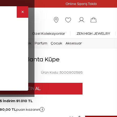
Online Özel
Online Sipariş Takibi
×
rlanta Yüzük
Özel Koleksiyonlar
ZEN HIGH JEWELRY
mark
Saat
Erkek
Parfüm
Çocuk
Aksesuar
 Karat Pırlanta Küpe
Ürün Kodu: 3000902595
HEMEN SATIN AL
5 İndirim 91.010 TL
790,00 TL
i
puan kazanın