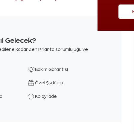
sıl Gelecek?
m edilene kadar Zen Pırlanta sorumluluğu ve
Bakım Garantisi
Özel Şık Kutu
ka
Kolay İade