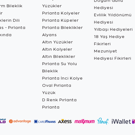
Doğum Günü
m Bileklik
Yüzükler
Hediyesi
ir
Pırlanta Kolyeler
Evlilik Yıldönümü
lerin Dili
Pırlanta Küpeler
Hediyesi
s - Pırlanta
Pırlanta Bileklikler
Yılbaşı Hediyeleri
kında
Alyans
18 Yaş Hediye
Altın Yüzükler
Fikirleri
Altın Kolyeler
Mezuniyet
Altın Bileklikler
Hediyesi Fikirleri
Pırlanta Su Yolu
Bileklik
Pırlanta İnci Kolye
Oval Pırlanta
Yüzük
D Renk Pırlanta
Pırlanta