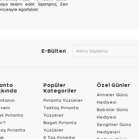
oya teslim edilir. Siparişiniz, Zen
ncesiyle sigortalıdır.
E-Bülten
lanta
Popüler
Özel Günler
kkında
Kategoriler
Anneler Günü
antanın
Pırlanta Yüzükler
Hediyesi
üveni
Tektaş Pırlanta
Babalar Günü
t Pırlanta
Yüzükler
Hediyesi
ir?
Baget Pırlanta
Sevgililer Günü
aş Pırlanta
Yüzükler
Hediyeleri
ük
5 Taş Pırlanta