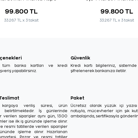
99.800 TL
99.800 TL
33.267 TL x 3 taksit
33.267 TL x 3 taksit
çenekleri
Güvenlik
, tüm banka kartları ve kredi
Kredi kartı bilgileriniz, sistemd
ışveriş yapabilirsiniz.
şifrelenerek bankanıza iletilir.
 Teslimat
Paket
in kargoya veriliş süresi, ürün
Ücretsiz olarak yüzük içi yazı
a belirtilmektedir. İş günlerinde
notuyla, mücevherler için şık ku
r verilen siparişler aynı gün, 13.00
ambalajında, sertifikasıyla gönderil
ler ise ilk iş gününde işleme alınır.
e resmi tatillerde verilen siparişler
ününde işleme alınır. Hazırlanan
Cumartesi, Pazar ve resmi tatiller