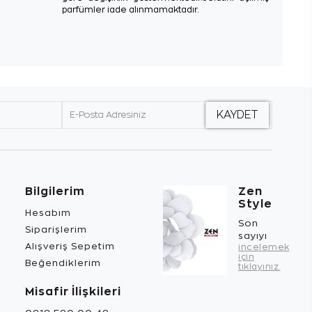
parfümler iade alınmamaktadır.
Bilgilerim
Zen
Style
Hesabım
Son
Siparişlerim
sayıyı
Alışveriş Sepetim
incelemek
için
Beğendiklerim
tıklayınız.
Misafir İlişkileri