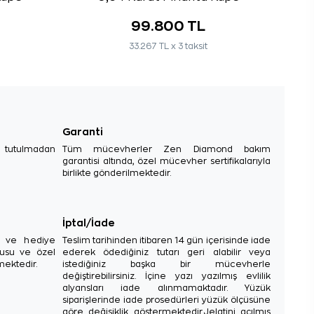
99.800 TL
33.267 TL x 3 taksit
Garanti
e tutulmadan
Tüm mücevherler Zen Diamond bakım
garantisi altında, özel mücevher sertifikalarıyla
birlikte gönderilmektedir.
İptal/İade
sı ve hediye
Teslim tarihinden itibaren 14 gün içerisinde iade
tusu ve özel
ederek ödediğiniz tutarı geri alabilir veya
mektedir.
istediğiniz başka bir mücevherle
değiştirebilirsiniz. İçine yazı yazılmış evlilik
alyansları iade alınmamaktadır. Yüzük
siparişlerinde iade prosedürleri yüzük ölçüsüne
göre değişiklik göstermektedir.Jelatini açılmış