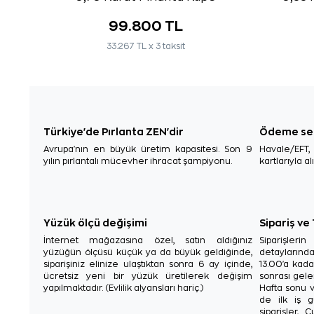
99.800 TL
33.267 TL x 3 taksit
Türkiye'de Pırlanta ZEN'dir
Ödeme se
Avrupa'nın en büyük üretim kapasitesi. Son 9
Havale/EFT
yılın pırlantalı mücevher ihracat şampiyonu.
kartlarıyla al
Yüzük ölçü değişimi
Sipariş ve
İnternet mağazasına özel, satın aldığınız
Siparişler
yüzüğün ölçüsü küçük ya da büyük geldiğinde,
detaylarınd
siparişiniz elinize ulaştıktan sonra 6 ay içinde,
13.00'a kada
ücretsiz yeni bir yüzük üretilerek değişim
sonrası gelen
yapılmaktadır. (Evlilik alyansları hariç.)
Hafta sonu v
de ilk iş g
siparişler, 