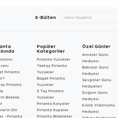
E-Bülten
lanta
Popüler
Özel Günler
kkında
Kategoriler
Anneler Günü
antanın
Pırlanta Yüzükler
Hediyesi
üveni
Tektaş Pırlanta
Babalar Günü
t Pırlanta
Yüzükler
Hediyesi
ir?
Baget Pırlanta
Sevgililer Günü
aş Pırlanta
Yüzükler
Hediyeleri
ük
5 Taş Pırlanta
Doğum Günü
m Bileklik
Yüzükler
Hediyesi
ir
Pırlanta Kolyeler
Evlilik Yıldönümü
lerin Dili
Pırlanta Küpeler
Hediyesi
s - Pırlanta
Pırlanta Bileklikler
Yılbaşı Hediyeleri