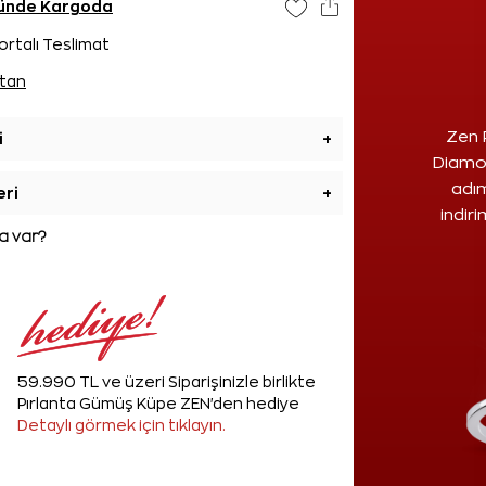
ününde Kargoda
ortalı Teslimat
tan
Zen 
i
+
Diamon
adım
eri
+
indir
 var?
59.990 TL ve üzeri Siparişinizle birlikte
Pırlanta Gümüş Küpe ZEN'den hediye
Detaylı görmek için tıklayın.