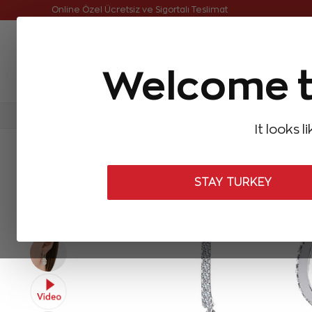
Online Özel Ücretsiz ve Sigortalı Teslimat
Welcome t
FIRSATLAR
Aynı Gün Kargo
Çok Satanlar
Baget Pırlantalar
Pırlanta Yüzükler
Pırlanta K
It looks l
ANASAYFA
Pırlanta Küpeler
Tasarım Pırlanta Küpeler
2,45 Ka
STAY TURKEY