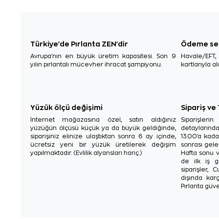
Türkiye'de Pırlanta ZEN'dir
Ödeme se
Avrupa'nın en büyük üretim kapasitesi. Son 9
Havale/EFT
yılın pırlantalı mücevher ihracat şampiyonu.
kartlarıyla al
Yüzük ölçü değişimi
Sipariş ve
İnternet mağazasına özel, satın aldığınız
Siparişler
yüzüğün ölçüsü küçük ya da büyük geldiğinde,
detaylarınd
siparişiniz elinize ulaştıktan sonra 6 ay içinde,
13.00'a kada
ücretsiz yeni bir yüzük üretilerek değişim
sonrası gelen
yapılmaktadır. (Evlilik alyansları hariç.)
Hafta sonu v
de ilk iş g
siparişler, 
dışında karg
Pırlanta güve