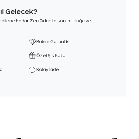
sıl Gelecek?
m edilene kadar Zen Pırlanta sorumluluğu ve
Bakım Garantisi
Özel Şık Kutu
ka
Kolay İade