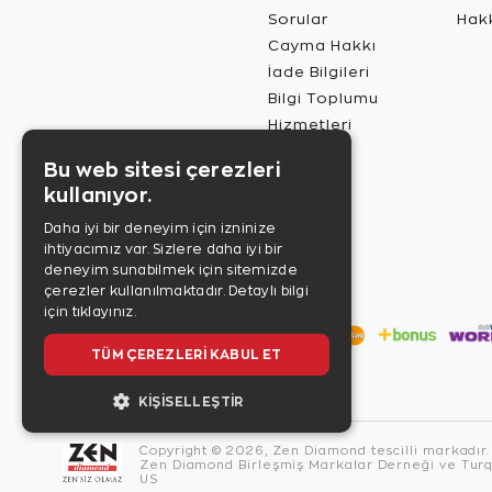
Sorular
Hak
Cayma Hakkı
İade Bilgileri
Bilgi Toplumu
Hizmetleri
Bu web sitesi çerezleri
kullanıyor.
Daha iyi bir deneyim için izninize
ihtiyacımız var. Sizlere daha iyi bir
deneyim sunabilmek için sitemizde
çerezler kullanılmaktadır.
Detaylı bilgi
için tıklayınız.
TÜM ÇEREZLERI KABUL ET
KIŞISELLEŞTIR
Copyright © 2026, Zen Diamond tescilli markadır.
Zen Diamond Birleşmiş Markalar Derneği ve Turqu
US