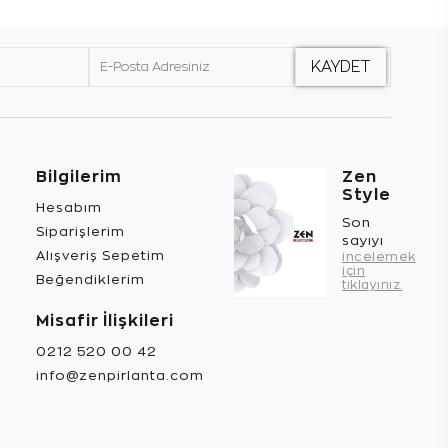
Bilgilerim
Zen
Style
Hesabım
Son
Siparişlerim
sayıyı
Alışveriş Sepetim
incelemek
için
Beğendiklerim
tıklayınız.
Misafir İlişkileri
0212 520 00 42
info@zenpirlanta.com