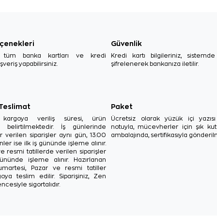
çenekleri
Güvenlik
, tüm banka kartları ve kredi
Kredi kartı bilgileriniz, sistemd
ışveriş yapabilirsiniz.
şifrelenerek bankanıza iletilir.
 Teslimat
Paket
in kargoya veriliş süresi, ürün
Ücretsiz olarak yüzük içi yazı
a belirtilmektedir. İş günlerinde
notuyla, mücevherler için şık ku
r verilen siparişler aynı gün, 13.00
ambalajında, sertifikasıyla gönderil
ler ise ilk iş gününde işleme alınır.
e resmi tatillerde verilen siparişler
ününde işleme alınır. Hazırlanan
Cumartesi, Pazar ve resmi tatiller
oya teslim edilir. Siparişiniz, Zen
ncesiyle sigortalıdır.