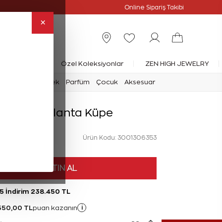
Online Özel
Online Sipariş Takibi
×
rlanta Yüzük
Özel Koleksiyonlar
ZEN HIGH JEWELRY
mark
Saat
Erkek
Parfüm
Çocuk
Aksesuar
 Karat Pırlanta Küpe
Ürün Kodu: 3001306353
HEMEN SATIN AL
%5 İndirim 238.450 TL
550,00 TL
i
puan kazanın