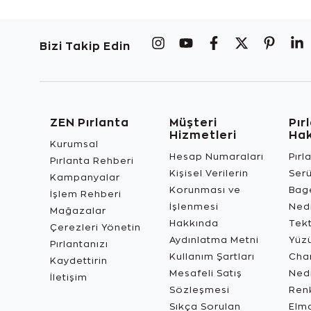
Bizi Takip Edin
ZEN Pırlanta
Müşteri
Pır
Hizmetleri
Ha
Kurumsal
Hesap Numaraları
Pırl
Pırlanta Rehberi
Kişisel Verilerin
Ser
Kampanyalar
Korunması ve
Bage
İşlem Rehberi
İşlenmesi
Ned
Mağazalar
Hakkında
Tekt
Çerezleri Yönetin
Aydınlatma Metni
Yüz
Pırlantanızı
Kullanım Şartları
Char
Kaydettirin
Mesafeli Satış
Ned
İletişim
Sözleşmesi
Renk
Sıkça Sorulan
Elma