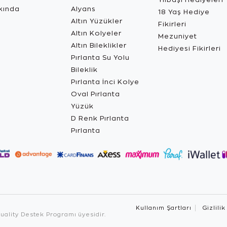
kında
Alyans
18 Yaş Hediye
Altın Yüzükler
Fikirleri
Altın Kolyeler
Mezuniyet
Altın Bileklikler
Hediyesi Fikirleri
Pırlanta Su Yolu
Bileklik
Pırlanta İnci Kolye
Oval Pırlanta
Yüzük
D Renk Pırlanta
Pırlanta
Kullanım Şartları
Gizlilik
ality Destek Programı üyesidir.