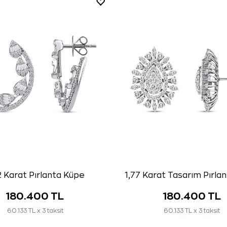
2 Karat Pırlanta Küpe
1,77 Karat Tasarım Pırla
180.400 TL
180.400 TL
60.133 TL x 3 taksit
60.133 TL x 3 taksit