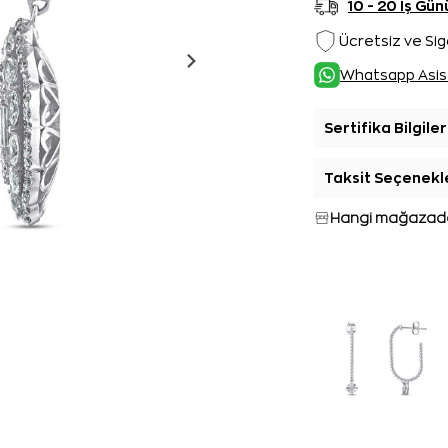
10 - 20 İş G
Ücretsiz ve Sig
Whatsapp Asis
Sertifika Bilgiler
Taksit Seçenekl
Hangi mağazada