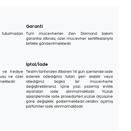
Garanti
e tutulmadan
Tüm mücevherler Zen Diamond bakım
garantisi altında, özel mücevher sertifikalarıyla
birlikte gönderilmektedir.
İptal/İade
sı ve hediye
Teslim tarihinden itibaren 14 gün içerisinde iade
tusu ve özel
ederek ödediğiniz tutarı geri alabilir veya
mektedir.
istediğiniz başka bir mücevherle
değiştirebilirsiniz. İçine yazı yazılmış evlilik
alyansları iade alınmamaktadır. Yüzük
siparişlerinde iade prosedürleri yüzük ölçüsüne
göre değişiklik göstermektedir.Jelatini açılmış
parfümler iade alınmamaktadır.