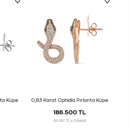
nta Küpe
0,83 Karat Ophidia Pırlanta Küpe
186.500 TL
62.167 TL x 3 taksit