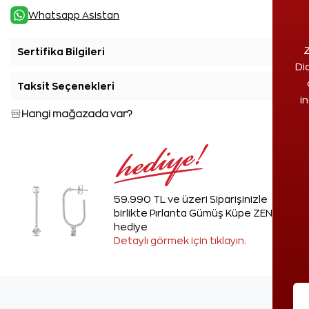
Whatsapp Asistan
Z
Sertifika Bilgileri
+
Di
Taksit Seçenekleri
+
i
Hangi mağazada var?
59.990 TL ve üzeri Siparişinizle
birlikte Pırlanta Gümüş Küpe ZEN'den
hediye
Detaylı görmek için tıklayın.