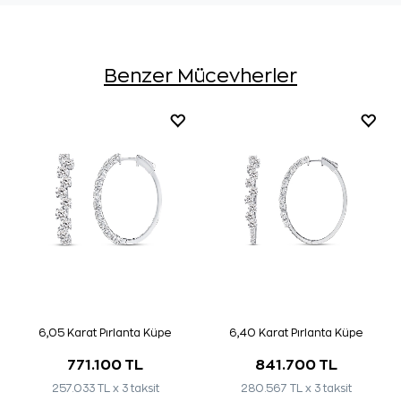
Benzer Mücevherler
6,05 Karat Pırlanta Küpe
6,40 Karat Pırlanta Küpe
771.100 TL
841.700 TL
257.033 TL x 3 taksit
280.567 TL x 3 taksit