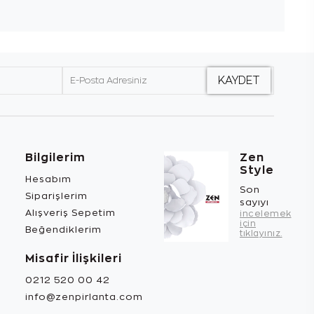
Bilgilerim
Zen
Style
Hesabım
Son
Siparişlerim
sayıyı
Alışveriş Sepetim
incelemek
için
Beğendiklerim
tıklayınız.
Misafir İlişkileri
0212 520 00 42
info@zenpirlanta.com