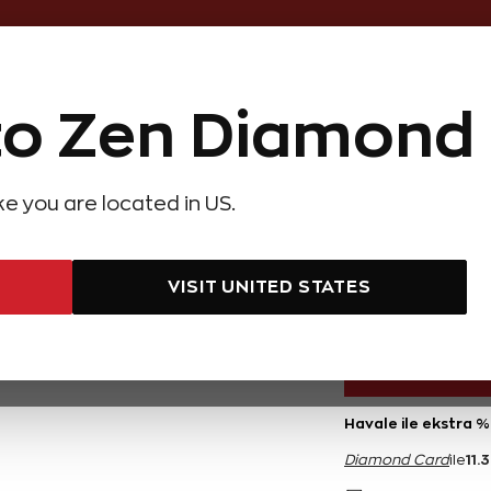
Online Özel Ücretsiz ve Sigortalı Te
o Zen Diamond
Hediye Önerileri
Evlilik Teklifi
Setler
Özel Ko
olyeler
Pırlanta Küpeler
Pırlanta Bileklikler
Zen Alyans
Forever
ike you are located in US.
2,64 Karat Pırlanta Safir Bileklik
2,64 Kar
AYNI GÜN
KARGO
VISIT UNITED STATES
226.800 TL
Havale ile ekstra %
11.
Diamond Card
ile