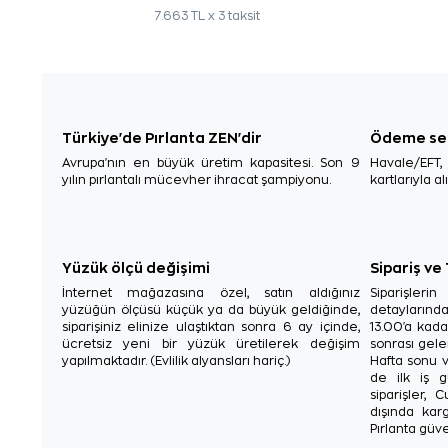
7.663 TL x 3 taksit
Türkiye'de Pırlanta ZEN'dir
Ödeme se
Avrupa'nın en büyük üretim kapasitesi. Son 9
Havale/EFT
yılın pırlantalı mücevher ihracat şampiyonu.
kartlarıyla al
Yüzük ölçü değişimi
Sipariş ve
İnternet mağazasına özel, satın aldığınız
Siparişler
yüzüğün ölçüsü küçük ya da büyük geldiğinde,
detaylarınd
siparişiniz elinize ulaştıktan sonra 6 ay içinde,
13.00'a kada
ücretsiz yeni bir yüzük üretilerek değişim
sonrası gelen
yapılmaktadır. (Evlilik alyansları hariç.)
Hafta sonu v
de ilk iş g
siparişler, 
dışında karg
Pırlanta güve