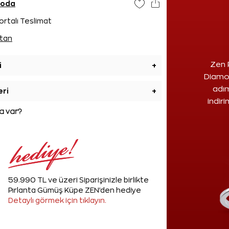
goda
ortalı Teslimat
tan
Zen 
i
+
Diamon
adım
eri
+
indir
 var?
59.990 TL ve üzeri Siparişinizle birlikte
Pırlanta Gümüş Küpe ZEN'den hediye
Detaylı görmek için tıklayın.