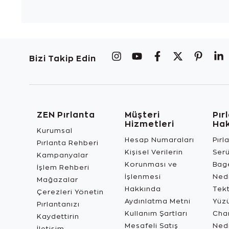
Bizi Takip Edin
ZEN Pırlanta
Müşteri
Pır
Hizmetleri
Ha
Kurumsal
Hesap Numaraları
Pırl
Pırlanta Rehberi
Kişisel Verilerin
Ser
Kampanyalar
Korunması ve
Bage
İşlem Rehberi
İşlenmesi
Ned
Mağazalar
Hakkında
Tekt
Çerezleri Yönetin
Aydınlatma Metni
Yüz
Pırlantanızı
Kullanım Şartları
Char
Kaydettirin
Mesafeli Satış
Ned
İletişim