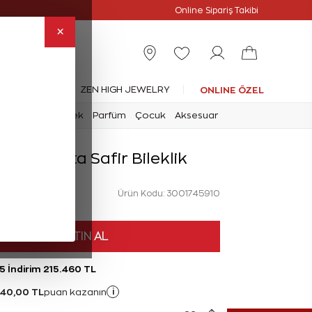
slimat
Online Özel
Online Sipariş Takibi
×
leksiyonlar
ZEN HIGH JEWELRY
ONLINE ÖZEL
mark
Saat
Erkek
Parfüm
Çocuk
Aksesuar
at Pırlanta Safir Bileklik
Ürün Kodu: 3001745910
HEMEN SATIN AL
5 İndirim 215.460 TL
340,00 TL
i
puan kazanın