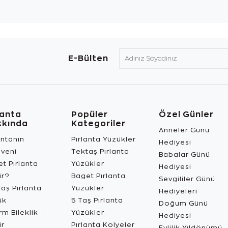
E-Bülten
lanta
Popüler
Özel Günler
kkında
Kategoriler
Anneler Günü
antanın
Pırlanta Yüzükler
Hediyesi
üveni
Tektaş Pırlanta
Babalar Günü
t Pırlanta
Yüzükler
Hediyesi
ir?
Baget Pırlanta
Sevgililer Günü
aş Pırlanta
Yüzükler
Hediyeleri
ük
5 Taş Pırlanta
Doğum Günü
m Bileklik
Yüzükler
Hediyesi
ir
Pırlanta Kolyeler
Evlilik Yıldönümü