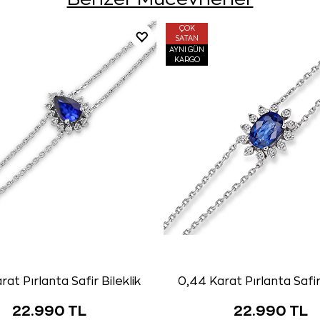
ÇOK
SATAN
AYNI GÜN
KARGO
rat Pırlanta Safir Bileklik
0,44 Karat Pırlanta Safir 
22.990 TL
22.990 TL