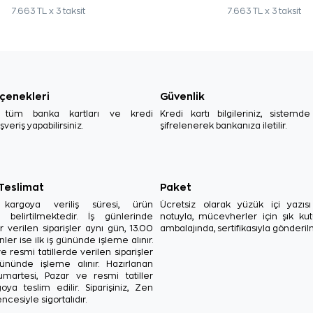
7.663 TL x 3 taksit
7.663 TL x 3 taksit
çenekleri
Güvenlik
, tüm banka kartları ve kredi
Kredi kartı bilgileriniz, sistemd
ışveriş yapabilirsiniz.
şifrelenerek bankanıza iletilir.
 Teslimat
Paket
in kargoya veriliş süresi, ürün
Ücretsiz olarak yüzük içi yazı
a belirtilmektedir. İş günlerinde
notuyla, mücevherler için şık ku
r verilen siparişler aynı gün, 13.00
ambalajında, sertifikasıyla gönderil
ler ise ilk iş gününde işleme alınır.
e resmi tatillerde verilen siparişler
ününde işleme alınır. Hazırlanan
Cumartesi, Pazar ve resmi tatiller
oya teslim edilir. Siparişiniz, Zen
ncesiyle sigortalıdır.