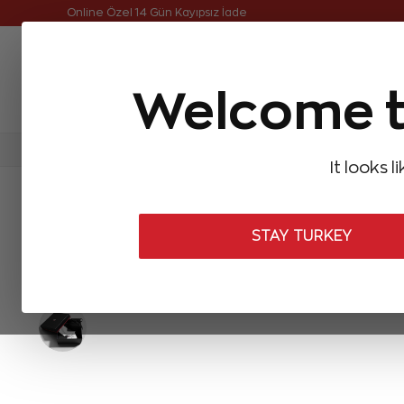
Online Özel 14 Gün Kayıpsız İade
Welcome t
FIRSATLAR
Aynı Gün Kargo
Çok Satanlar
Baget Pırlantalar
Pırlanta Yüzükler
Pırlanta K
It looks l
ANASAYFA
Pırlanta Bileklikler
Renkli Taşlı Pırlanta Bileklikler
STAY TURKEY