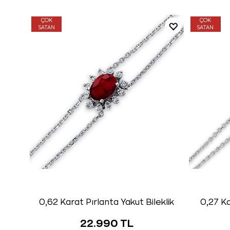
ÇOK
ÇOK
SATAN
SATAN
0,62 Karat Pırlanta Yakut Bileklik
0,27 Ka
22.990 TL