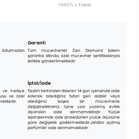
7.663 TL x 3 taksit
Garanti
e tutulmadan
Tüm mücevherler Zen Diamond bakım
garantisi altında, özel mücevher sertifikalarıyla
birlikte gönderilmektedir.
İptal/İade
sı ve hediye
Teslim tarihinden itibaren 14 gün içerisinde iade
tusu ve özel
ederek ödediğiniz tutarı geri alabilir veya
mektedir.
istediğiniz başka bir mücevherle
değiştirebilirsiniz. İçine yazı yazılmış evlilik
alyansları iade alınmamaktadır. Yüzük
siparişlerinde iade prosedürleri yüzük ölçüsüne
göre değişiklik göstermektedir.Jelatini açılmış
parfümler iade alınmamaktadır.