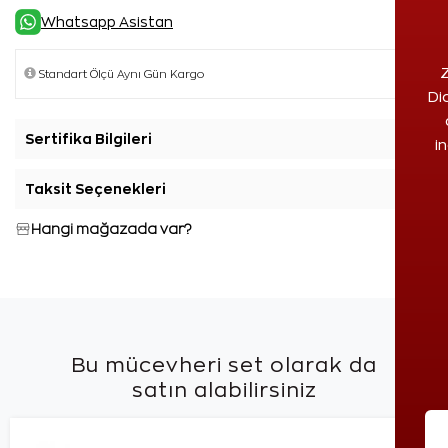
Whatsapp Asistan
Z
Di
Sertifika Bilgileri
+
i
Taksit Seçenekleri
+
Hangi mağazada var?
Bu mücevheri set olarak da
satın alabilirsiniz