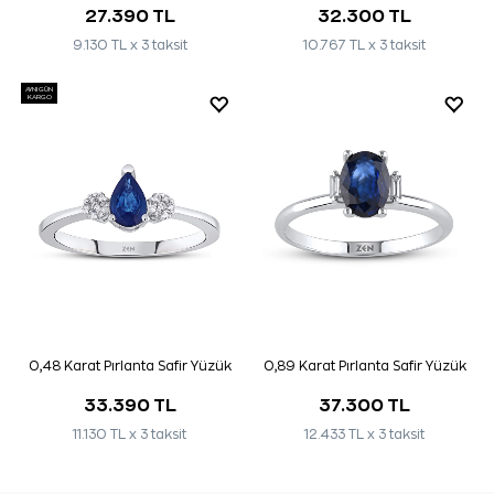
27.390 TL
32.300 TL
9.130 TL x 3 taksit
10.767 TL x 3 taksit
AYNI GÜN
KARGO
0,48 Karat Pırlanta Safir Yüzük
0,89 Karat Pırlanta Safir Yüzük
33.390 TL
37.300 TL
11.130 TL x 3 taksit
12.433 TL x 3 taksit