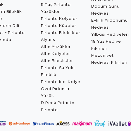
ük
5 Taş Pırlanta
Doğum Günü
m Bileklik
Yüzükler
Hediyesi
ir
Pırlanta Kolyeler
Evlilik Yıldönümü
lerin Dili
Pırlanta Küpeler
Hediyesi
s - Pırlanta
Pırlanta Bileklikler
Yılbaşı Hediyeleri
kında
Alyans
18 Yaş Hediye
Altın Yüzükler
Fikirleri
Altın Kolyeler
Mezuniyet
Altın Bileklikler
Hediyesi Fikirleri
Pırlanta Su Yolu
Bileklik
Pırlanta İnci Kolye
Oval Pırlanta
Yüzük
D Renk Pırlanta
Pırlanta