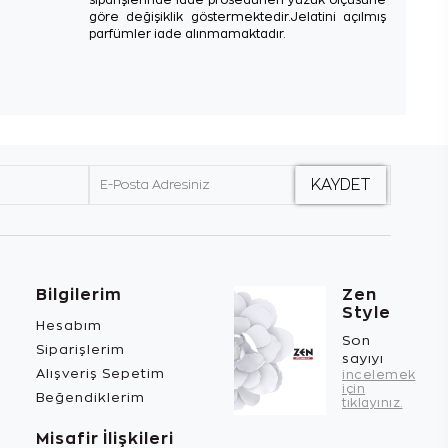
göre değişiklik göstermektedir.Jelatini açılmış
parfümler iade alınmamaktadır.
Bilgilerim
Zen
Style
Hesabım
Son
Siparişlerim
sayıyı
Alışveriş Sepetim
incelemek
için
Beğendiklerim
tıklayınız.
Misafir İlişkileri