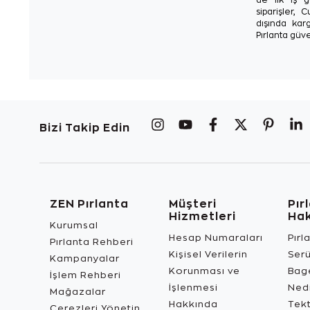
siparişler, 
dışında karg
Pırlanta güve
Bizi Takip Edin
ZEN Pırlanta
Müşteri
Pır
Hizmetleri
Ha
Kurumsal
Hesap Numaraları
Pırl
Pırlanta Rehberi
Kişisel Verilerin
Ser
Kampanyalar
Korunması ve
Bage
İşlem Rehberi
İşlenmesi
Ned
Mağazalar
Hakkında
Tekt
Çerezleri Yönetin