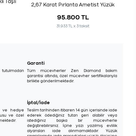
i Taşlı
2,67 Karat Pırlanta Ametist Yüzük
95.800 TL
31.933 TL x 3 taksit
Garanti
e tutulmadan
Tüm mücevherler Zen Diamond bakım
garantisi altında, özel mücevher sertifikalarıyla
birlikte gönderilmektedir.
İptal/İade
sı ve hediye
Teslim tarihinden itibaren 14 gün içerisinde iade
tusu ve özel
ederek ödediğiniz tutarı geri alabilir veya
mektedir.
istediğiniz başka bir mücevherle
değiştirebilirsiniz. İçine yazı yazılmış evlilik
alyansları iade alınmamaktadır. Yüzük
siparişlerinde iade prosedürleri yüzük ölçüsüne