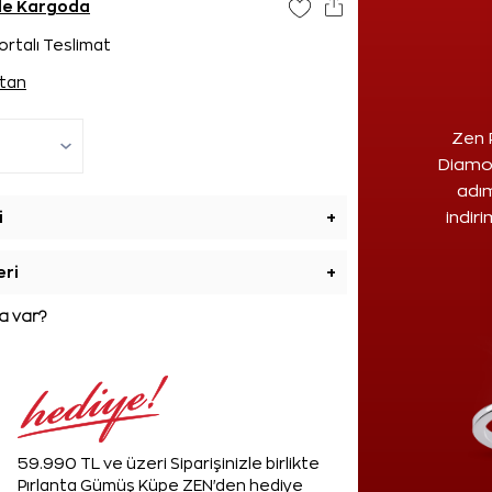
nde Kargoda
ortalı Teslimat
tan
Zen 
Diamon
adım
i
+
indir
eri
+
 var?
59.990 TL ve üzeri Siparişinizle birlikte
Pırlanta Gümüş Küpe ZEN'den hediye