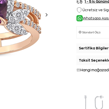
1 - 5 İş Günü
Ücretsiz ve Sig
Whatsapp Asis
Sertifika Bilgiler
Taksit Seçenekl
Hangi mağazada