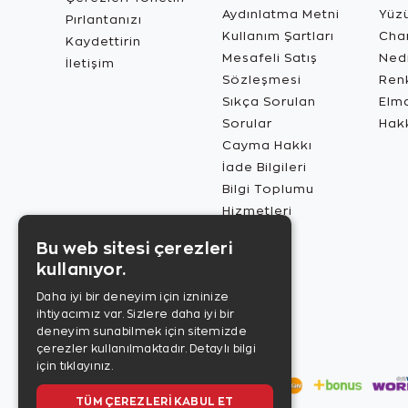
Aydınlatma Metni
Yüz
Pırlantanızı
Kullanım Şartları
Char
Kaydettirin
Mesafeli Satış
Ned
İletişim
Sözleşmesi
Renk
Sıkça Sorulan
Elma
Sorular
Hak
Cayma Hakkı
İade Bilgileri
Bilgi Toplumu
Hizmetleri
Bu web sitesi çerezleri
kullanıyor.
Daha iyi bir deneyim için izninize
ihtiyacımız var. Sizlere daha iyi bir
deneyim sunabilmek için sitemizde
çerezler kullanılmaktadır.
Detaylı bilgi
için tıklayınız.
TÜM ÇEREZLERI KABUL ET