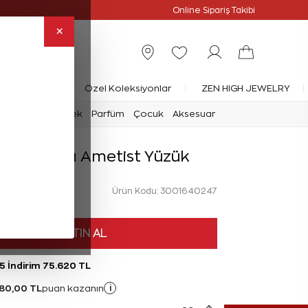
Online Özel
Online Sipariş Takibi
×
rlanta Yüzük
Özel Koleksiyonlar
ZEN HIGH JEWELRY
mark
Saat
Erkek
Parfüm
Çocuk
Aksesuar
at Pırlanta Ametist Yüzük
Ürün Kodu: 3001640247
HEMEN SATIN AL
5 İndirim 75.620 TL
80,00 TL
i
puan kazanın