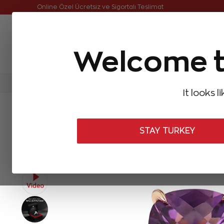
Online Özel Ücretsiz ve Sigortalı Teslimat
Welcome t
FIRSATLAR
Aynı Gün Kargo
Çok Satanlar
Baget Pırlantalar
Pırlanta Yüzükler
Pırlanta K
It looks l
ANASAYFA
Pırlanta Yüzükler
Pırlanta Renkli Taşlı Yüzükler
2,
STAY TURKEY