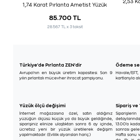
2,53 K
1,74 Karat Pırlanta Ametist Yüzük
85.700 TL
28.567 TL x 3 taksit
Türkiye'de Pırlanta ZEN'dir
Ödeme se
Avrupa'nın en büyük üretim kapasitesi. Son 9
Havale/EFT
yılın pırlantalı mücevher ihracat şampiyonu.
kartlarıyla al
Yüzük ölçü değişimi
Sipariş ve
İnternet mağazasına özel, satın aldığınız
Siparişler
yüzüğün ölçüsü küçük ya da büyük geldiğinde,
detaylarınd
siparişiniz elinize ulaştıktan sonra 6 ay içinde,
13.00'a kada
ücretsiz yeni bir yüzük üretilerek değişim
sonrası gelen
yapılmaktadır. (Evlilik alyansları hariç.)
Hafta sonu v
de ilk iş g