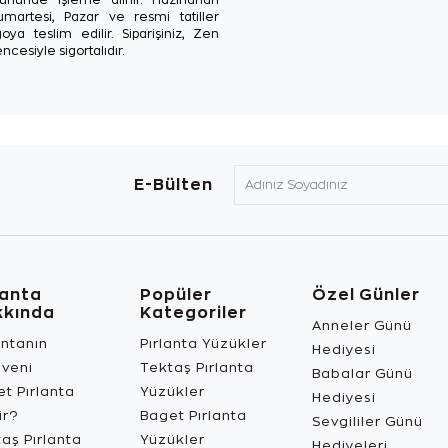
Cumartesi, Pazar ve resmi tatiller
oya teslim edilir. Siparişiniz, Zen
ncesiyle sigortalıdır.
E-Bülten
lanta
Popüler
Özel Günler
kkında
Kategoriler
Anneler Günü
antanın
Pırlanta Yüzükler
Hediyesi
üveni
Tektaş Pırlanta
Babalar Günü
t Pırlanta
Yüzükler
Hediyesi
ir?
Baget Pırlanta
Sevgililer Günü
aş Pırlanta
Yüzükler
Hediyeleri