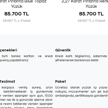
arat Pırlanta Blue Topaz
2,27 Karat Pırlanta Renkl
Yüzük
Yüzük
85.700 TL
85.700 TL
28.567 TL x 3 taksit
28.567 TL x 3 taksit
çenekleri
Güvenlik
, tüm banka kartları ve kredi
Kredi kartı bilgileriniz, sistemd
ışveriş yapabilirsiniz.
şifrelenerek bankanıza iletilir.
 Teslimat
Paket
in kargoya veriliş süresi, ürün
Ücretsiz olarak yüzük içi yazı
a belirtilmektedir. İş günlerinde
notuyla, mücevherler için şık ku
r verilen siparişler aynı gün, 13.00
ambalajında, sertifikasıyla gönderil
ler ise ilk iş gününde işleme alınır.
e resmi tatillerde verilen siparişler
ününde işleme alınır. Hazırlanan