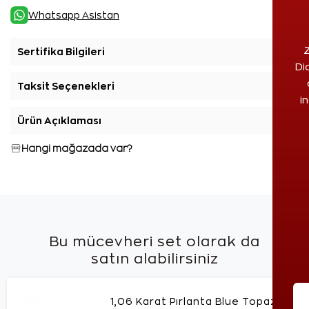
Whatsapp Asistan
Z
Sertifika Bilgileri
+
Di
Taksit Seçenekleri
+
i
Ürün Açıklaması
+
Hangi mağazada var?
Bu mücevheri set olarak da
satın alabilirsiniz
1,06 Karat Pırlanta Blue Topaz