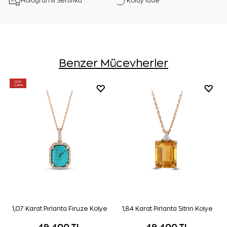
Hologramlı Sertifika
Kolay İade
Benzer Mücevherler
ÇOK
SATAN
1,07 Karat Pırlanta Firuze Kolye
1,84 Karat Pırlanta Sitrin Kolye
49.400 TL
49.400 TL