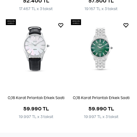
52.400 TL
57.500 TL
17.467 TL x 3 taksit
19.167 TL x 3 taksit
AYNI GÜN
AYNI GÜN
KARGO
KARGO
0,18 Karat Pırlantalı Erkek Saati
0,18 Karat Pırlantalı Erkek Saati
59.990 TL
59.990 TL
19.997 TL x 3 taksit
19.997 TL x 3 taksit