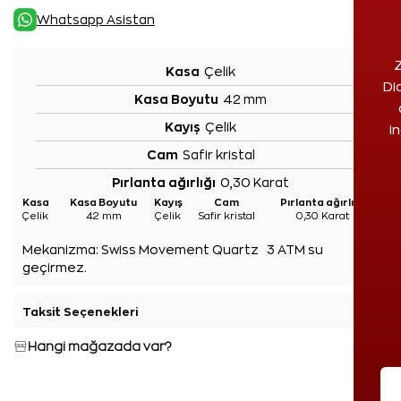
Whatsapp Asistan
Z
Kasa
Çelik
Di
Kasa Boyutu
42 mm
Kayış
Çelik
i
Cam
Safir kristal
Pırlanta ağırlığı
0,30 Karat
Kasa
Kasa Boyutu
Kayış
Cam
Pırlanta ağırlığı
Çelik
42 mm
Çelik
Safir kristal
0,30 Karat
Mekanizma:
Swiss Movement Quartz 3 ATM su
geçirmez.
Taksit Seçenekleri
+
Hangi mağazada var?