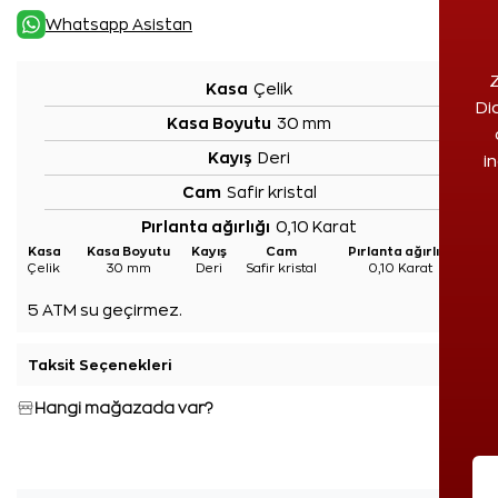
Whatsapp Asistan
Z
Kasa
Çelik
Di
Kasa Boyutu
30 mm
Kayış
Deri
i
Cam
Safir kristal
Pırlanta ağırlığı
0,10 Karat
Kasa
Kasa Boyutu
Kayış
Cam
Pırlanta ağırlığı
Çelik
30 mm
Deri
Safir kristal
0,10 Karat
5 ATM su geçirmez.
Taksit Seçenekleri
+
Hangi mağazada var?