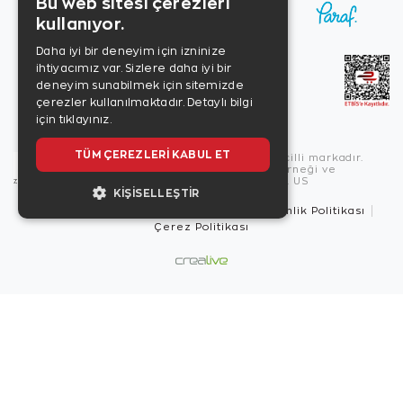
Bu web sitesi çerezleri
kullanıyor.
Daha iyi bir deneyim için izninize
ihtiyacımız var. Sizlere daha iyi bir
deneyim sunabilmek için sitemizde
çerezler kullanılmaktadır.
Detaylı bilgi
için tıklayınız.
TÜM ÇEREZLERI KABUL ET
Copyright © 2026, Zen Diamond tescilli markadır.
Zen Diamond Birleşmiş Markalar Derneği ve
Turquality Destek Programı üyesidir. US
KIŞISELLEŞTIR
Kullanım Şartları
Gizlilik İlkeleri
Güvenlik Politikası
Çerez Politikası