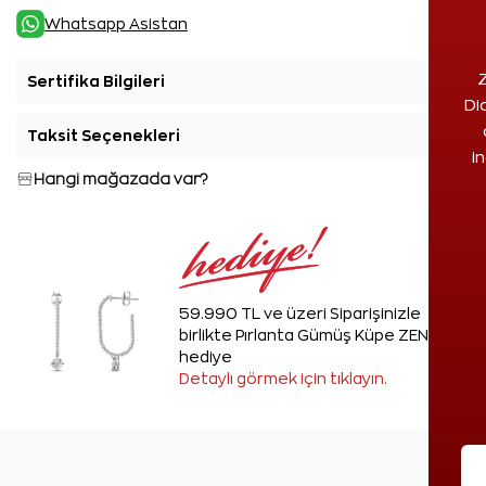
Whatsapp Asistan
Z
Sertifika Bilgileri
+
Di
Taksit Seçenekleri
+
i
Hangi mağazada var?
59.990 TL ve üzeri Siparişinizle
birlikte Pırlanta Gümüş Küpe ZEN'den
hediye
Detaylı görmek için tıklayın.