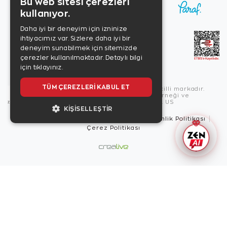
Bu web sitesi çerezleri
kullanıyor.
Daha iyi bir deneyim için izninize
ihtiyacımız var. Sizlere daha iyi bir
deneyim sunabilmek için sitemizde
çerezler kullanılmaktadır.
Detaylı bilgi
için tıklayınız.
TÜM ÇEREZLERI KABUL ET
Copyright © 2026, Zen Diamond tescilli markadır.
Zen Diamond Birleşmiş Markalar Derneği ve
Turquality Destek Programı üyesidir. US
KIŞISELLEŞTIR
Kullanım Şartları
Gizlilik İlkeleri
Güvenlik Politikası
Çerez Politikası