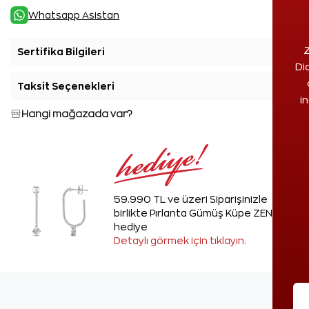
Whatsapp Asistan
Z
Sertifika Bilgileri
+
Di
Taksit Seçenekleri
+
i
Hangi mağazada var?
59.990 TL ve üzeri Siparişinizle
birlikte Pırlanta Gümüş Küpe ZEN'den
hediye
Detaylı görmek için tıklayın.