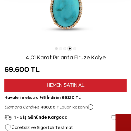
4,01 Karat Pırlanta Firuze Kolye
69.600 TL
HEMEN SATIN AL
Havale ile ekstra %5 İndirim 66.120 TL
3.480,00 TL
i
Diamond Card
ile
puan kazanın
1 - 5 İş Gününde Kargoda
Ücretsiz ve Sigortalı Teslimat