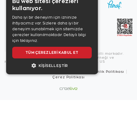
Bu web sitesi çerezleri
kullanıyor.
Daha iyi bir deneyim için izninize
ihtiyacımız var. Sizlere daha iyi bir
deneyim sunabilmek için sitemizde
çerezler kullanılmaktadır.
Detaylı bilgi
için tıklayınız.
TÜM ÇEREZLERI KABUL ET
Copyright © 2026, Zen Diamond tescilli markadır.
Zen Diamond Birleşmiş Markalar Derneği ve
Turquality Destek Programı üyesidir. US
KIŞISELLEŞTIR
Kullanım Şartları
Gizlilik İlkeleri
Güvenlik Politikası
Çerez Politikası