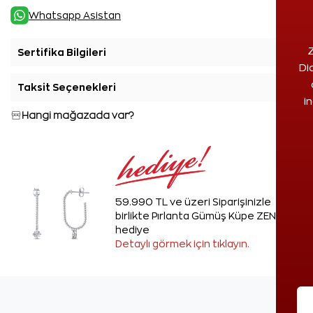
Whatsapp Asistan
Z
Sertifika Bilgileri
+
Di
Taksit Seçenekleri
+
i
Hangi mağazada var?
59.990 TL ve üzeri Siparişinizle
birlikte Pırlanta Gümüş Küpe ZEN'den
hediye
Detaylı görmek için tıklayın.