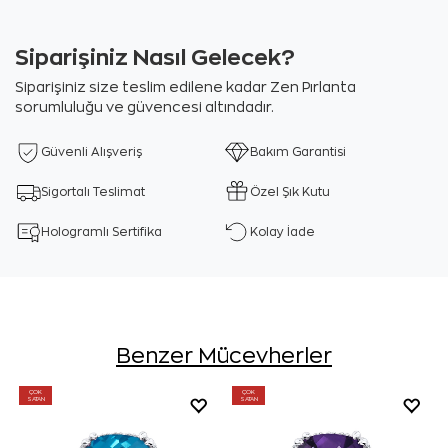
Siparişiniz Nasıl Gelecek?
Siparişiniz size teslim edilene kadar Zen Pırlanta
sorumluluğu ve güvencesi altındadır.
Güvenli Alışveriş
Bakım Garantisi
Sigortalı Teslimat
Özel Şık Kutu
Hologramlı Sertifika
Kolay İade
Benzer Mücevherler
ÇOK
ÇOK
SATAN
SATAN