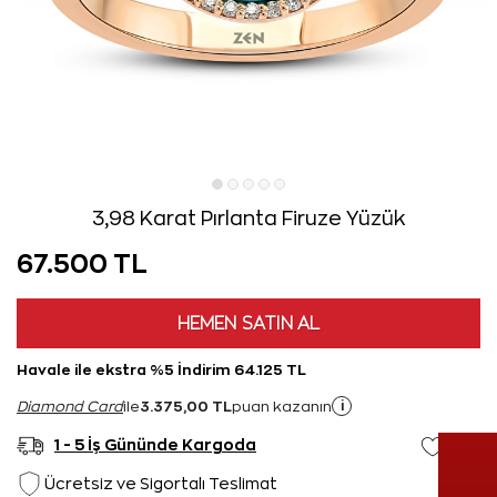
3,98 Karat Pırlanta Firuze Yüzük
67.500 TL
HEMEN SATIN AL
Havale ile ekstra %5 İndirim 64.125 TL
3.375,00 TL
i
Diamond Card
ile
puan kazanın
1 - 5 İş Gününde Kargoda
Ücretsiz ve Sigortalı Teslimat