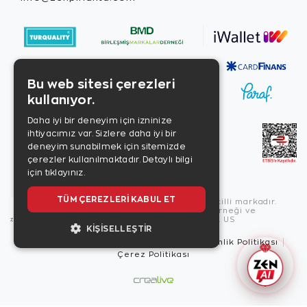
Bu web sitesi çerezleri
kullanıyor.
Daha iyi bir deneyim için izninize
ihtiyacımız var. Sizlere daha iyi bir
deneyim sunabilmek için sitemizde
çerezler kullanılmaktadır.
Detaylı bilgi
için tıklayınız.
TÜM ÇEREZLERI KABUL ET
Copyright © 2026, Zen Diamond tescilli markadır.
Zen Diamond Birleşmiş Markalar Derneği ve
Turquality Destek Programı üyesidir. US
KIŞISELLEŞTIR
Kullanım Şartları
Gizlilik İlkeleri
Güvenlik Politikası
Çerez Politikası