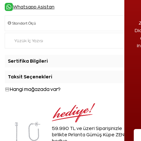
Whatsapp Asistan
Z
Di
i
Sertifika Bilgileri
+
Taksit Seçenekleri
+
Hangi mağazada var?
59.990 TL ve üzeri Siparişinizle
birlikte Pırlanta Gümüş Küpe ZEN'den