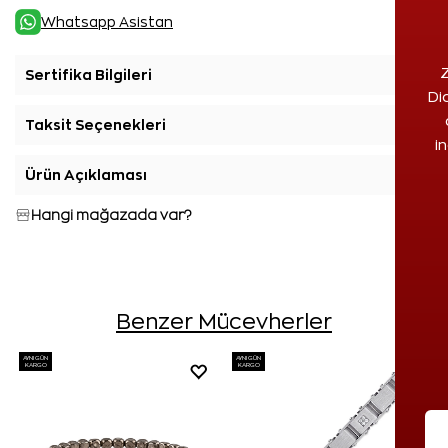
Whatsapp Asistan
Z
Sertifika Bilgileri
+
Di
Taksit Seçenekleri
+
i
Ürün Açıklaması
+
Hangi mağazada var?
Benzer Mücevherler
AYNI GÜN
AYNI GÜN
KARGO
KARGO