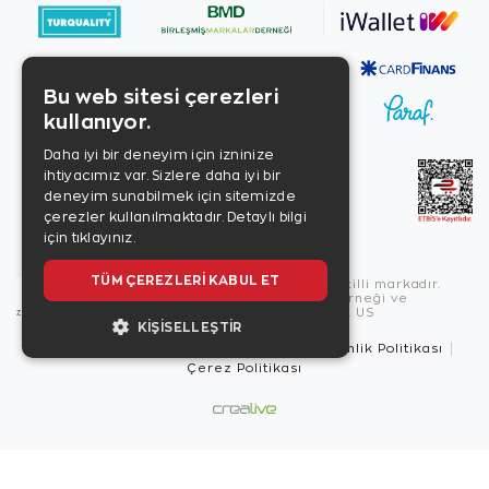
Bu web sitesi çerezleri
kullanıyor.
Daha iyi bir deneyim için izninize
ihtiyacımız var. Sizlere daha iyi bir
deneyim sunabilmek için sitemizde
çerezler kullanılmaktadır.
Detaylı bilgi
için tıklayınız.
TÜM ÇEREZLERI KABUL ET
Copyright © 2026, Zen Diamond tescilli markadır.
Zen Diamond Birleşmiş Markalar Derneği ve
Turquality Destek Programı üyesidir. US
KIŞISELLEŞTIR
Kullanım Şartları
Gizlilik İlkeleri
Güvenlik Politikası
Çerez Politikası