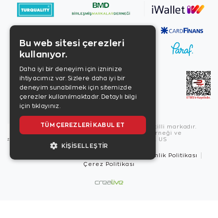
Bu web sitesi çerezleri
kullanıyor.
Daha iyi bir deneyim için izninize
ihtiyacımız var. Sizlere daha iyi bir
deneyim sunabilmek için sitemizde
çerezler kullanılmaktadır.
Detaylı bilgi
için tıklayınız.
TÜM ÇEREZLERI KABUL ET
Copyright © 2026, Zen Diamond tescilli markadır.
Zen Diamond Birleşmiş Markalar Derneği ve
Turquality Destek Programı üyesidir. US
KIŞISELLEŞTIR
Kullanım Şartları
Gizlilik İlkeleri
Güvenlik Politikası
Çerez Politikası