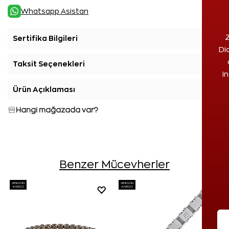
Whatsapp Asistan
Z
Sertifika Bilgileri
+
Di
Taksit Seçenekleri
+
i
Ürün Açıklaması
+
Hangi mağazada var?
Benzer Mücevherler
AYNI GÜN
AYNI GÜN
KARGO
KARGO