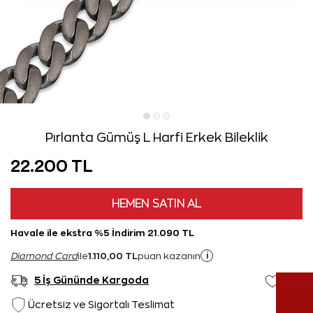
Pırlanta Gümüş L Harfi Erkek Bileklik
22.200 TL
HEMEN SATIN AL
Havale ile ekstra %5 İndirim 21.090 TL
1.110,00 TL
i
Diamond Card
ile
puan kazanın
5 İş Gününde Kargoda
Ücretsiz ve Sigortalı Teslimat