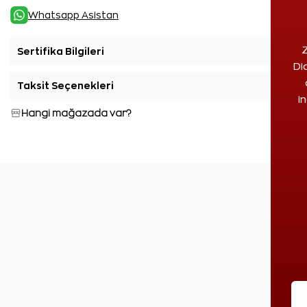
Whatsapp Asistan
Z
Sertifika Bilgileri
+
Di
Taksit Seçenekleri
+
i
Hangi mağazada var?