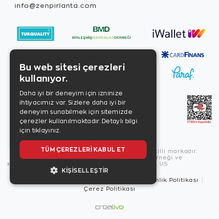
info@zenpirlanta.com
Bu web sitesi çerezleri
kullanıyor.
Daha iyi bir deneyim için izninize
ihtiyacımız var. Sizlere daha iyi bir
deneyim sunabilmek için sitemizde
çerezler kullanılmaktadır.
Detaylı bilgi
için tıklayınız.
TÜM ÇEREZLERI KABUL ET
Copyright © 2026, Zen Diamond tescilli markadır.
Zen Diamond Birleşmiş Markalar Derneği ve
Turquality Destek Programı üyesidir. US
KIŞISELLEŞTIR
Kullanım Şartları
Gizlilik İlkeleri
Güvenlik Politikası
Çerez Politikası