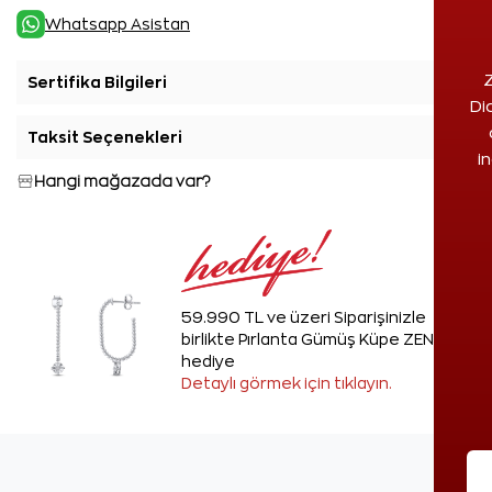
Whatsapp Asistan
Z
Sertifika Bilgileri
+
Di
Taksit Seçenekleri
+
i
Hangi mağazada var?
59.990 TL ve üzeri Siparişinizle
birlikte Pırlanta Gümüş Küpe ZEN'den
hediye
Detaylı görmek için tıklayın.