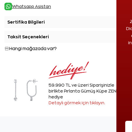
Whatsapp Asistan
Z
Sertifika Bilgileri
+
Di
Taksit Seçenekleri
+
i
Hangi mağazada var?
59.990 TL ve üzeri Siparişinizle
birlikte Pırlanta Gümüş Küpe ZEN'den
hediye
Detaylı görmek için tıklayın.