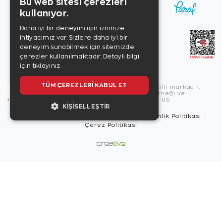
Bu web sitesi çerezleri
kullanıyor.
Daha iyi bir deneyim için izninize
ihtiyacımız var. Sizlere daha iyi bir
deneyim sunabilmek için sitemizde
çerezler kullanılmaktadır.
Detaylı bilgi
için tıklayınız.
TÜM ÇEREZLERI KABUL ET
Copyright © 2026, Zen Diamond tescilli markadır.
Zen Diamond Birleşmiş Markalar Derneği ve
Turquality Destek Programı üyesidir. US
KIŞISELLEŞTIR
Kullanım Şartları
Gizlilik İlkeleri
Güvenlik Politikası
Çerez Politikası