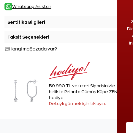
Whatsapp Asistan
Z
Sertifika Bilgileri
+
Di
Taksit Seçenekleri
+
i
Hangi mağazada var?
59.990 TL ve üzeri Siparişinizle
birlikte Pırlanta Gümüş Küpe ZEN'den
hediye
Detaylı görmek için tıklayın.