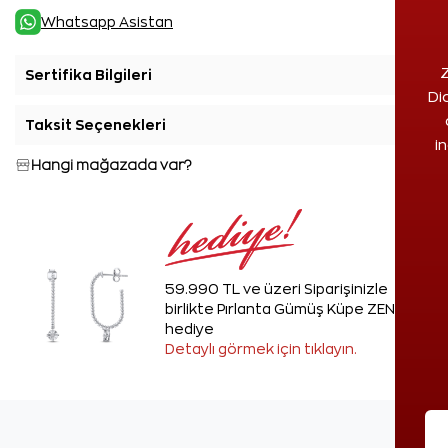
Whatsapp Asistan
Z
Sertifika Bilgileri
+
Di
Taksit Seçenekleri
+
i
Hangi mağazada var?
59.990 TL ve üzeri Siparişinizle
birlikte Pırlanta Gümüş Küpe ZEN'den
hediye
Detaylı görmek için tıklayın.