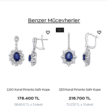
Benzer Mücevherler
AYNI GÜN
KARGO
2,90 Karat Pırlanta Safir Küpe
3,53 Karat Pırlanta Safir Küpe
176.400 TL
216.700 TL
58.800 TL x 3 taksit
72.233 TL x 3 taksit