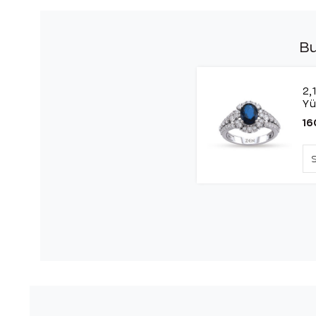
Bu
2,
Y
16