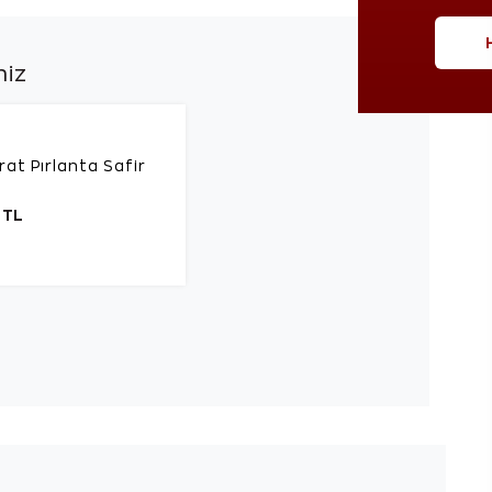
niz
at Pırlanta Safir
 TL