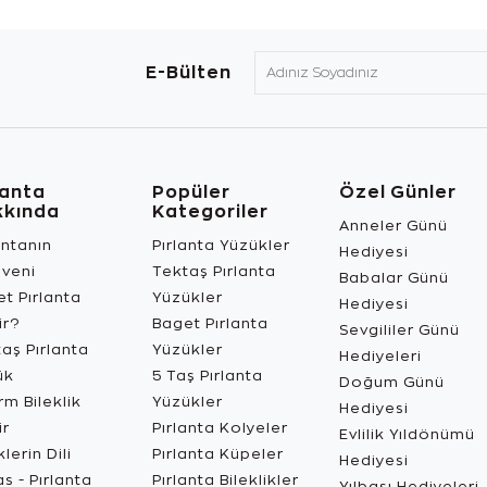
E-Bülten
lanta
Popüler
Özel Günler
kkında
Kategoriler
Anneler Günü
antanın
Pırlanta Yüzükler
Hediyesi
üveni
Tektaş Pırlanta
Babalar Günü
t Pırlanta
Yüzükler
Hediyesi
ir?
Baget Pırlanta
Sevgililer Günü
aş Pırlanta
Yüzükler
Hediyeleri
ük
5 Taş Pırlanta
Doğum Günü
m Bileklik
Yüzükler
Hediyesi
ir
Pırlanta Kolyeler
Evlilik Yıldönümü
lerin Dili
Pırlanta Küpeler
Hediyesi
s - Pırlanta
Pırlanta Bileklikler
Yılbaşı Hediyeleri