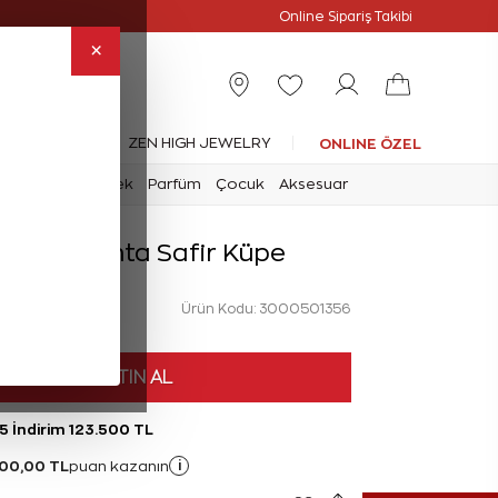
Online Özel
Online Sipariş Takibi
×
leksiyonlar
ZEN HIGH JEWELRY
ONLINE ÖZEL
mark
Saat
Erkek
Parfüm
Çocuk
Aksesuar
arat Pırlanta Safir Küpe
Ürün Kodu: 3000501356
HEMEN SATIN AL
5 İndirim 123.500 TL
500,00 TL
i
puan kazanın