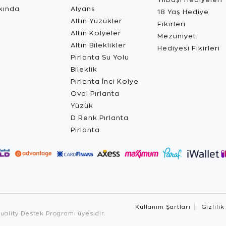
kında
Alyans
18 Yaş Hediye
Altın Yüzükler
Fikirleri
Altın Kolyeler
Mezuniyet
Altın Bileklikler
Hediyesi Fikirleri
Pırlanta Su Yolu
Bileklik
Pırlanta İnci Kolye
Oval Pırlanta
Yüzük
D Renk Pırlanta
Pırlanta
Kullanım Şartları
Gizlilik
ality Destek Programı üyesidir.