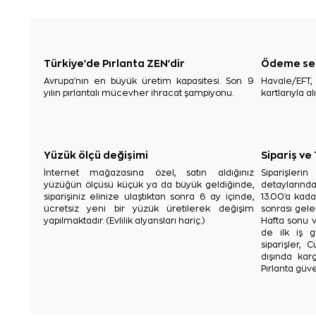
Türkiye'de Pırlanta ZEN'dir
Ödeme se
Avrupa'nın en büyük üretim kapasitesi. Son 9
Havale/EFT
yılın pırlantalı mücevher ihracat şampiyonu.
kartlarıyla al
Yüzük ölçü değişimi
Sipariş ve
İnternet mağazasına özel, satın aldığınız
Siparişler
yüzüğün ölçüsü küçük ya da büyük geldiğinde,
detaylarınd
siparişiniz elinize ulaştıktan sonra 6 ay içinde,
13.00'a kada
ücretsiz yeni bir yüzük üretilerek değişim
sonrası gelen
yapılmaktadır. (Evlilik alyansları hariç.)
Hafta sonu v
de ilk iş g
siparişler, 
dışında karg
Pırlanta güve