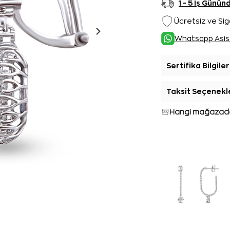
1 - 5 İş Günü
Ücretsiz ve Sig
Whatsapp Asis
Sertifika Bilgiler
Taksit Seçenekl
Hangi mağazada