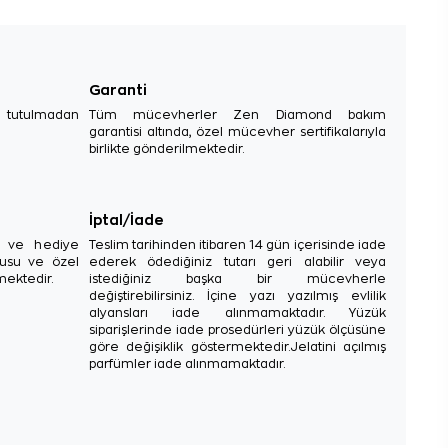
Garanti
e tutulmadan
Tüm mücevherler Zen Diamond bakım
garantisi altında, özel mücevher sertifikalarıyla
birlikte gönderilmektedir.
İptal/İade
sı ve hediye
Teslim tarihinden itibaren 14 gün içerisinde iade
tusu ve özel
ederek ödediğiniz tutarı geri alabilir veya
mektedir.
istediğiniz başka bir mücevherle
değiştirebilirsiniz. İçine yazı yazılmış evlilik
alyansları iade alınmamaktadır. Yüzük
siparişlerinde iade prosedürleri yüzük ölçüsüne
göre değişiklik göstermektedir.Jelatini açılmış
parfümler iade alınmamaktadır.