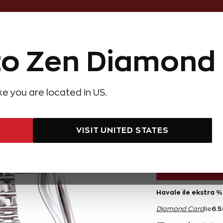
Online Özel 14 Gün Kayıpsız İade
o Zen Diamond
Hediye Önerileri
Evlilik Teklifi
Setler
Özel Ko
olyeler
Pırlanta Küpeler
Pırlanta Bileklikler
Zen Alyans
Forever
ike you are located in US.
Pırlanta Safir Küpe
2,36 K
VISIT UNITED STATES
130.000 TL
Havale ile ekstra %
6.
Diamond Card
ile