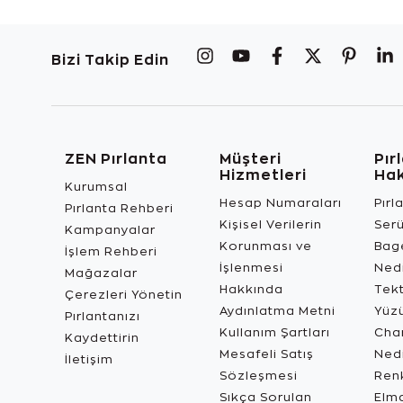
Bizi Takip Edin
ZEN Pırlanta
Müşteri
Pır
Hizmetleri
Ha
Kurumsal
Hesap Numaraları
Pırl
Pırlanta Rehberi
Kişisel Verilerin
Ser
Kampanyalar
Korunması ve
Bage
İşlem Rehberi
İşlenmesi
Ned
Mağazalar
Hakkında
Tekt
Çerezleri Yönetin
Aydınlatma Metni
Yüz
Pırlantanızı
Kullanım Şartları
Char
Kaydettirin
Mesafeli Satış
Ned
İletişim
Sözleşmesi
Renk
Sıkça Sorulan
Elma