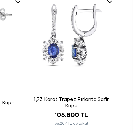
1,73 Karat Trapez Pırlanta Safir
ir Küpe
Küpe
105.800 TL
35.267 TL x 3 taksit