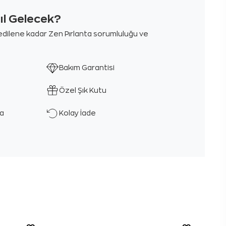
sıl Gelecek?
m edilene kadar Zen Pırlanta sorumluluğu ve
Bakım Garantisi
Özel Şık Kutu
ka
Kolay İade