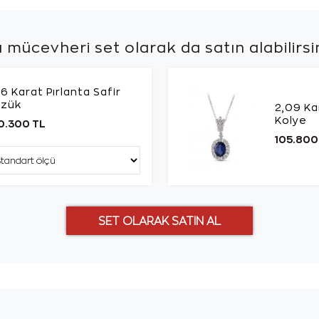
 mücevheri set olarak da
satın alabilirsi
16 Karat Pırlanta Safir
üzük
2,09 Kar
Kolye
0.300 TL
105.800