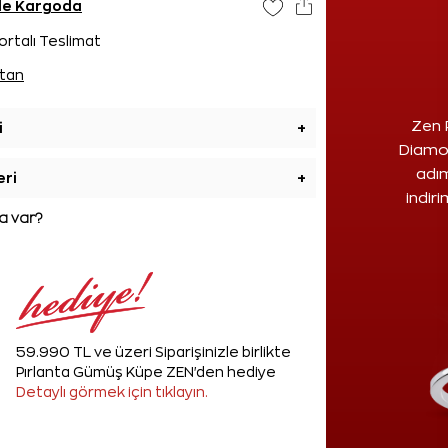
nde Kargoda
ortalı Teslimat
tan
Zen 
i
+
Diamon
adım
eri
+
indir
 var?
59.990 TL ve üzeri Siparişinizle birlikte
Pırlanta Gümüş Küpe ZEN'den hediye
Detaylı görmek için tıklayın.