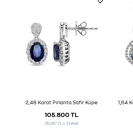
2,48 Karat Pırlanta Safir Küpe
1,64 K
105.800 TL
35.267 TL x 3 taksit