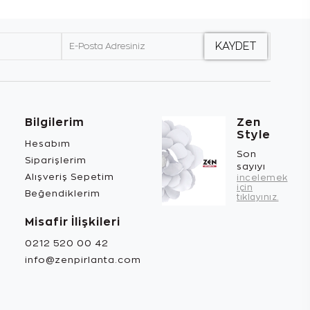
Bilgilerim
Zen
Style
Hesabım
Son
Siparişlerim
sayıyı
Alışveriş Sepetim
incelemek
için
Beğendiklerim
tıklayınız.
Misafir İlişkileri
0212 520 00 42
info@zenpirlanta.com