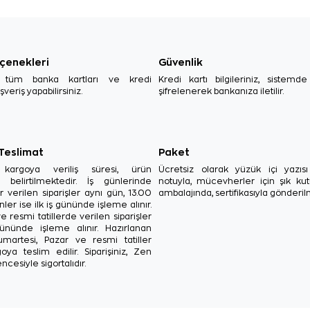
çenekleri
Güvenlik
, tüm banka kartları ve kredi
Kredi kartı bilgileriniz, sistemd
ışveriş yapabilirsiniz.
şifrelenerek bankanıza iletilir.
 Teslimat
Paket
in kargoya veriliş süresi, ürün
Ücretsiz olarak yüzük içi yazı
a belirtilmektedir. İş günlerinde
notuyla, mücevherler için şık ku
r verilen siparişler aynı gün, 13.00
ambalajında, sertifikasıyla gönderil
ler ise ilk iş gününde işleme alınır.
e resmi tatillerde verilen siparişler
ününde işleme alınır. Hazırlanan
Cumartesi, Pazar ve resmi tatiller
oya teslim edilir. Siparişiniz, Zen
ncesiyle sigortalıdır.