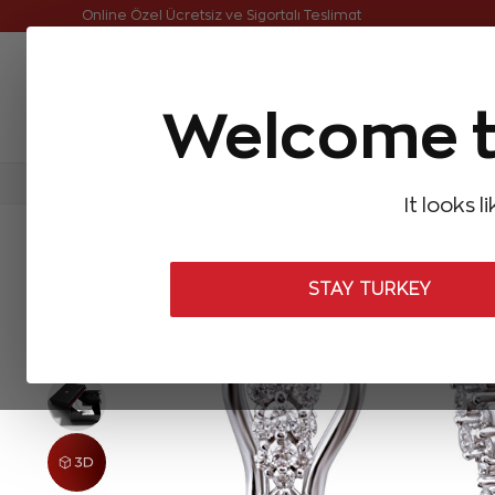
Online Özel Ücretsiz ve Sigortalı Teslimat
Welcome t
FIRSATLAR
Aynı Gün Kargo
Çok Satanlar
Baget Pırlantalar
Pırlanta Yüzükler
Pırlanta K
It looks l
ANASAYFA
Pırlanta Küpeler
Pırlanta Safir Küpeler
2,36 Karat 
STAY TURKEY