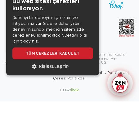
Bu web sitesi çerezleri
kullanıyor.
Daha iyi bir deneyim için izninize
ihtiyacımız var. Sizlere daha iyi bir
deneyim sunabilmek için sitemizde
çerezler kullanılmaktadır.
Detaylı bilgi
için tıklayınız.
TÜM ÇEREZLERI KABUL ET
Copyright © 2026, Zen Diamond tescilli markadır.
Zen Diamond Birleşmiş Markalar Derneği ve
Turquality Destek Programı üyesidir. US
KIŞISELLEŞTIR
Kullanım Şartları
Gizlilik İlkeleri
Güvenlik Politikası
Çerez Politikası