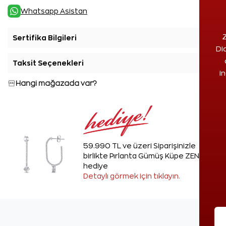
Whatsapp Asistan
Z
Sertifika Bilgileri
+
Di
Taksit Seçenekleri
+
i
Hangi mağazada var?
59.990 TL ve üzeri Siparişinizle
birlikte Pırlanta Gümüş Küpe ZEN'den
hediye
Detaylı görmek için tıklayın.