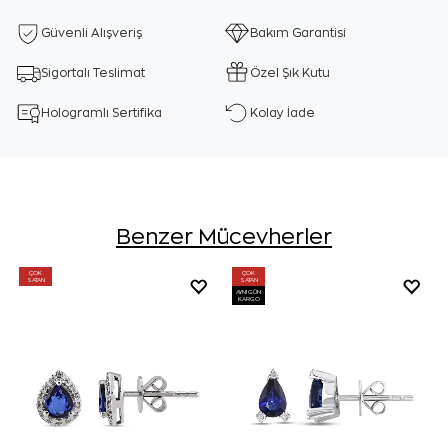
Güvenli Alışveriş
Bakım Garantisi
Sigortalı Teslimat
Özel Şık Kutu
Hologramlı Sertifika
Kolay İade
Benzer Mücevherler
ÇOK
ÇOK
SATAN
SATAN
AYNI GÜN
KARGO