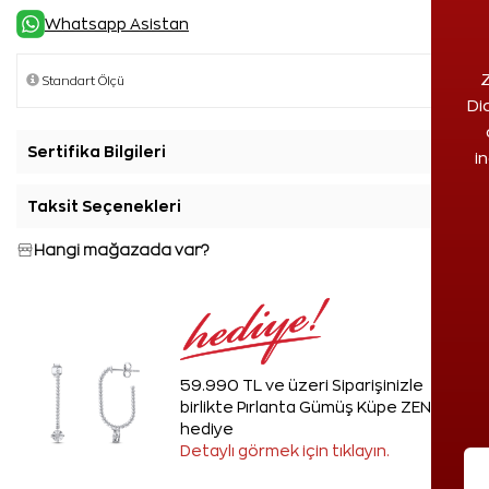
Whatsapp Asistan
Z
Di
Sertifika Bilgileri
+
i
Taksit Seçenekleri
+
Hangi mağazada var?
59.990 TL ve üzeri Siparişinizle
birlikte Pırlanta Gümüş Küpe ZEN'den
hediye
Detaylı görmek için tıklayın.