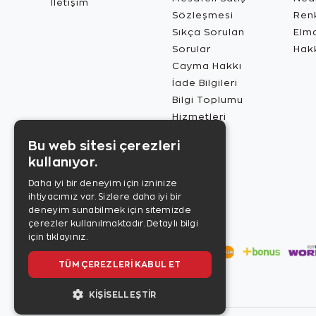
İletişim
Sözleşmesi
Renk
Sıkça Sorulan
Elma
Sorular
Hak
Cayma Hakkı
İade Bilgileri
Bilgi Toplumu
Hizmetleri
Bu web sitesi çerezleri
kullanıyor.
Daha iyi bir deneyim için izninize
ihtiyacımız var. Sizlere daha iyi bir
deneyim sunabilmek için sitemizde
çerezler kullanılmaktadır.
Detaylı bilgi
için tıklayınız.
TÜM ÇEREZLERI KABUL ET
KIŞISELLEŞTIR