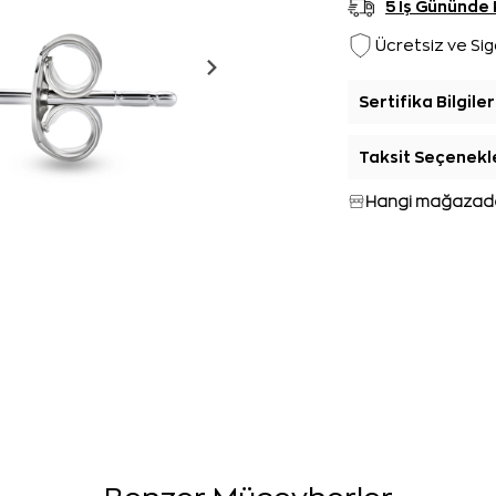
5 İş Gününde
Ücretsiz ve Sig
Sertifika Bilgiler
Taksit Seçenekl
Hangi mağazada