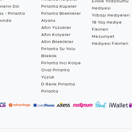
Evlilik Yıldönümü
lerin Dili
Pırlanta Küpeler
Hediyesi
s - Pırlanta
Pırlanta Bileklikler
Yılbaşı Hediyeleri
kında
Alyans
18 Yaş Hediye
Altın Yüzükler
Fikirleri
Altın Kolyeler
Mezuniyet
Altın Bileklikler
Hediyesi Fikirleri
Pırlanta Su Yolu
Bileklik
Pırlanta İnci Kolye
Oval Pırlanta
Yüzük
D Renk Pırlanta
Pırlanta