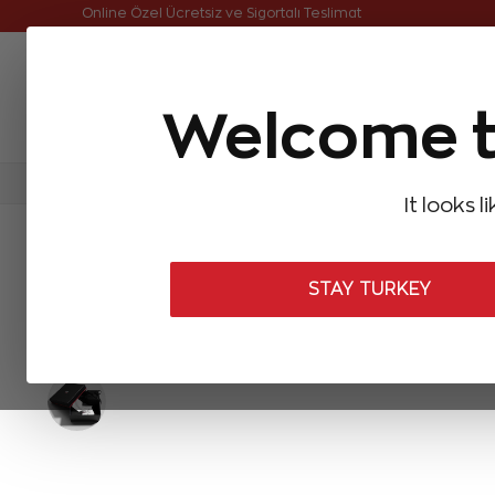
Online Özel Ücretsiz ve Sigortalı Teslimat
Welcome t
FIRSATLAR
Aynı Gün Kargo
Çok Satanlar
Baget Pırlantalar
Pırlanta Yüzükler
Pırlanta K
It looks l
ANASAYFA
Aksesuar
Gümüş Küpeler
0,03 Karat Pırlanta Te
STAY TURKEY