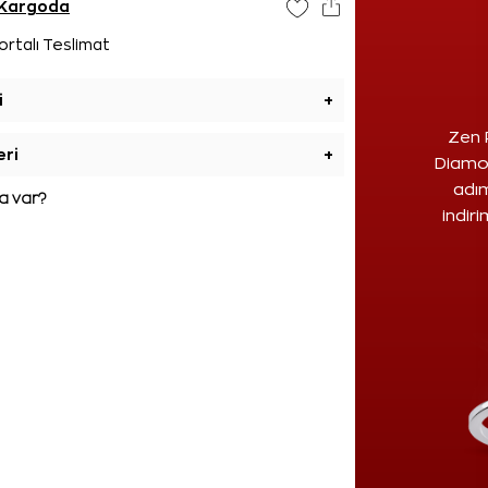
 Kargoda
ortalı Teslimat
i
+
Zen 
eri
+
Diamon
adım
 var?
indir