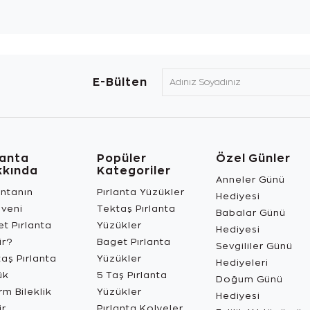
E-Bülten
lanta
Popüler
Özel Günler
kkında
Kategoriler
Anneler Günü
antanın
Pırlanta Yüzükler
Hediyesi
üveni
Tektaş Pırlanta
Babalar Günü
t Pırlanta
Yüzükler
Hediyesi
ir?
Baget Pırlanta
Sevgililer Günü
aş Pırlanta
Yüzükler
Hediyeleri
ük
5 Taş Pırlanta
Doğum Günü
m Bileklik
Yüzükler
Hediyesi
ir
Pırlanta Kolyeler