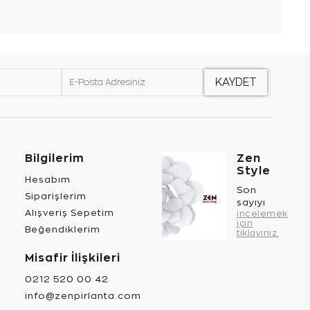
Bilgilerim
Zen
Style
Hesabım
Son
Siparişlerim
sayıyı
Alışveriş Sepetim
incelemek
için
Beğendiklerim
tıklayınız.
Misafir İlişkileri
0212 520 00 42
info@zenpirlanta.com