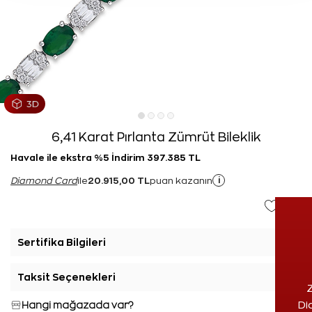
6,41 Karat Pırlanta Zümrüt Bileklik
Havale ile ekstra %5 İndirim 397.385 TL
20.915,00 TL
i
Diamond Card
ile
puan kazanın
Sertifika Bilgileri
+
Taksit Seçenekleri
+
Z
Hangi mağazada var?
Di