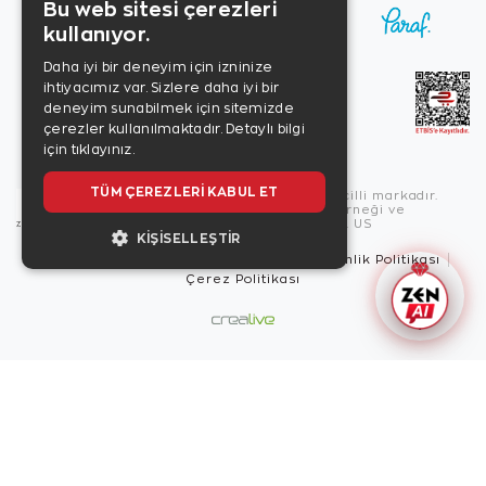
Bu web sitesi çerezleri
kullanıyor.
Daha iyi bir deneyim için izninize
ihtiyacımız var. Sizlere daha iyi bir
deneyim sunabilmek için sitemizde
çerezler kullanılmaktadır.
Detaylı bilgi
için tıklayınız.
TÜM ÇEREZLERI KABUL ET
Copyright © 2026, Zen Diamond tescilli markadır.
Zen Diamond Birleşmiş Markalar Derneği ve
Turquality Destek Programı üyesidir. US
KIŞISELLEŞTIR
Kullanım Şartları
Gizlilik İlkeleri
Güvenlik Politikası
Çerez Politikası