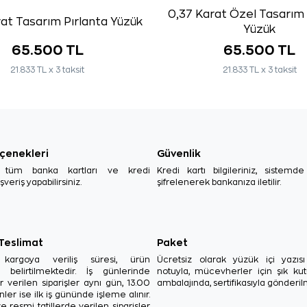
0,37 Karat Özel Tasarım 
at Tasarım Pırlanta Yüzük
Yüzük
65.500 TL
65.500 TL
21.833 TL x 3 taksit
21.833 TL x 3 taksit
çenekleri
Güvenlik
, tüm banka kartları ve kredi
Kredi kartı bilgileriniz, sistemd
ışveriş yapabilirsiniz.
şifrelenerek bankanıza iletilir.
 Teslimat
Paket
in kargoya veriliş süresi, ürün
Ücretsiz olarak yüzük içi yazı
a belirtilmektedir. İş günlerinde
notuyla, mücevherler için şık ku
r verilen siparişler aynı gün, 13.00
ambalajında, sertifikasıyla gönderil
ler ise ilk iş gününde işleme alınır.
e resmi tatillerde verilen siparişler