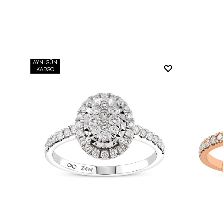
AYNI GÜN
KARGO