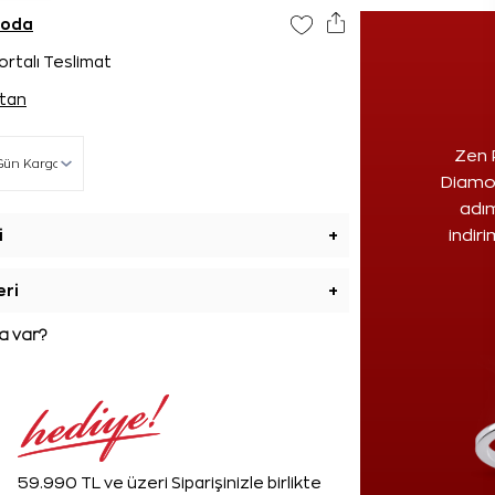
goda
ortalı Teslimat
tan
Zen 
Diamon
adım
i
+
indir
eri
+
 var?
59.990 TL ve üzeri Siparişinizle birlikte