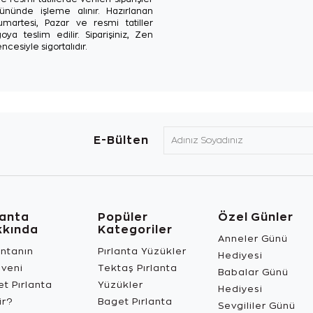
ününde işleme alınır. Hazırlanan
Cumartesi, Pazar ve resmi tatiller
oya teslim edilir. Siparişiniz, Zen
ncesiyle sigortalıdır.
E-Bülten
lanta
Popüler
Özel Günler
kkında
Kategoriler
Anneler Günü
antanın
Pırlanta Yüzükler
Hediyesi
üveni
Tektaş Pırlanta
Babalar Günü
t Pırlanta
Yüzükler
Hediyesi
ir?
Baget Pırlanta
Sevgililer Günü