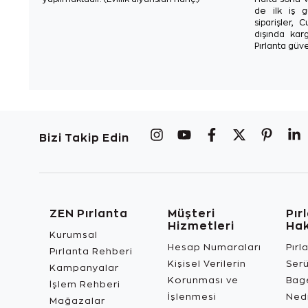
de ilk iş g
siparişler, 
dışında karg
Pırlanta güve
Bizi Takip Edin
ZEN Pırlanta
Müşteri
Pır
Hizmetleri
Ha
Kurumsal
Hesap Numaraları
Pırl
Pırlanta Rehberi
Kişisel Verilerin
Ser
Kampanyalar
Korunması ve
Bage
İşlem Rehberi
İşlenmesi
Ned
Mağazalar