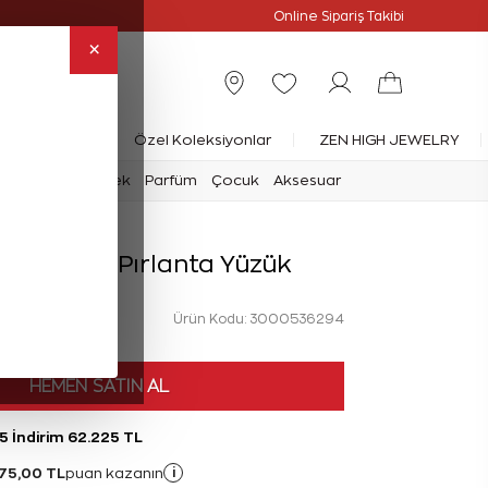
Online Özel
Online Sipariş Takibi
×
rlanta Yüzük
Özel Koleksiyonlar
ZEN HIGH JEWELRY
mark
Saat
Erkek
Parfüm
Çocuk
Aksesuar
rat Reina Pırlanta Yüzük
Ürün Kodu: 3000536294
HEMEN SATIN AL
5 İndirim 62.225 TL
75,00 TL
i
puan kazanın