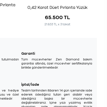
Pırlanta
0,42 Karat Düet Pırlanta Yüzük
65.500 TL
21.833 TL x 3 taksit
Garanti
e tutulmadan
Tüm mücevherler Zen Diamond bakım
garantisi altında, özel mücevher sertifikalarıyla
birlikte gönderilmektedir.
İptal/İade
sı ve hediye
Teslim tarihinden itibaren 14 gün içerisinde iade
tusu ve özel
ederek ödediğiniz tutarı geri alabilir veya
mektedir.
istediğiniz başka bir mücevherle
değiştirebilirsiniz. İçine yazı yazılmış evlilik
alyansları iade alınmamaktadır. Yüzük