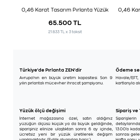
0,46 Karat Tasarım Pırlanta Yüzük
0,46 Kar
65.500 TL
21.833 TL x 3 taksit
Türkiye'de Pırlanta ZEN'dir
Ödeme se
Avrupa'nın en büyük üretim kapasitesi. Son 9
Havale/EFT
yılın pırlantalı mücevher ihracat şampiyonu.
kartlarıyla al
Yüzük ölçü değişimi
Sipariş ve
İnternet mağazasına özel, satın aldığınız
Siparişler
yüzüğün ölçüsü küçük ya da büyük geldiğinde,
detaylarınd
siparişiniz elinize ulaştıktan sonra 6 ay içinde,
13.00'a kada
ücretsiz yeni bir yüzük üretilerek değişim
sonrası gelen
yapılmaktadır. (Evlilik alyansları hariç.)
Hafta sonu v