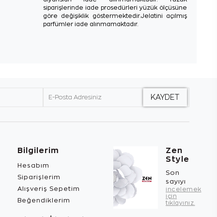
siparişlerinde iade prosedürleri yüzük ölçüsüne
göre değişiklik göstermektedir.Jelatini açılmış
parfümler iade alınmamaktadır.
Bilgilerim
Zen
Style
Hesabım
Son
Siparişlerim
sayıyı
Alışveriş Sepetim
incelemek
için
Beğendiklerim
tıklayınız.