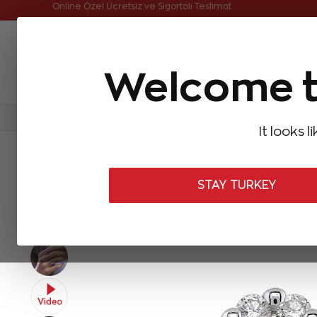
Online Özel Ücretsiz ve Sigortalı Teslimat
Welcome t
FIRSATLAR
Aynı Gün Kargo
Çok Satanlar
Baget Pırlantalar
Pırlanta Yüzükler
Pırlanta K
It looks l
ANASAYFA
Pırlanta Yüzükler
Tasarım Pırlanta Yüzükler
0,40 
STAY TURKEY