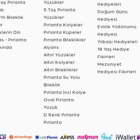
aş Pırlanta
Yüzükler
Hediyeleri
ük
5 Taş Pırlanta
Doğum Günü
m Bileklik
Yüzükler
Hediyesi
ir
Pırlanta Kolyeler
Evlilik Yıldönümü
lerin Dili
Pırlanta Küpeler
Hediyesi
s - Pırlanta
Pırlanta Bileklikler
Yılbaşı Hediyeleri
kında
Alyans
18 Yaş Hediye
Altın Yüzükler
Fikirleri
Altın Kolyeler
Mezuniyet
Altın Bileklikler
Hediyesi Fikirleri
Pırlanta Su Yolu
Bileklik
Pırlanta İnci Kolye
Oval Pırlanta
Yüzük
D Renk Pırlanta
Pırlanta