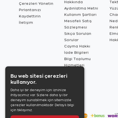
Hakkında
Tekt
Çerezleri Yönetin
Aydınlatma Metni
Yüz
Pırlantanızı
Kullanım Şartları
Char
Kaydettirin
Mesafeli Satış
Ned
İletişim
Sözleşmesi
Renk
Sıkça Sorulan
Elma
Sorular
Hak
Cayma Hakkı
İade Bilgileri
Bilgi Toplumu
Hizmetleri
Bu web sitesi çerezleri
kullanıyor.
Daha iyi bir deneyim için izninize
ihtiyacımız var. Sizlere daha iyi bir
deneyim sunabilmek için sitemizde
çerezler kullanılmaktadır.
Detaylı bilgi
için tıklayınız.