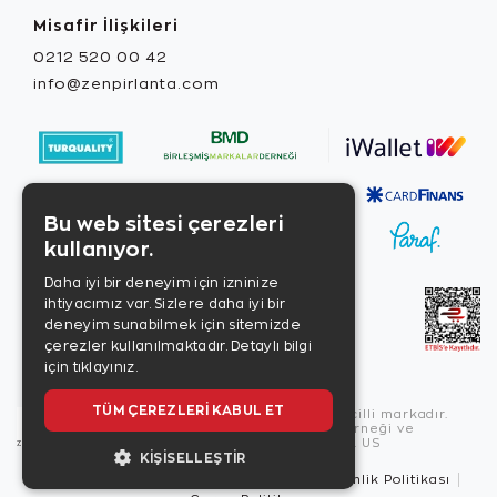
Misafir İlişkileri
0212 520 00 42
info@zenpirlanta.com
Bu web sitesi çerezleri
kullanıyor.
Daha iyi bir deneyim için izninize
ihtiyacımız var. Sizlere daha iyi bir
deneyim sunabilmek için sitemizde
çerezler kullanılmaktadır.
Detaylı bilgi
için tıklayınız.
TÜM ÇEREZLERI KABUL ET
Copyright © 2026, Zen Diamond tescilli markadır.
Zen Diamond Birleşmiş Markalar Derneği ve
Turquality Destek Programı üyesidir. US
KIŞISELLEŞTIR
Kullanım Şartları
Gizlilik İlkeleri
Güvenlik Politikası