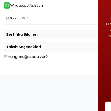
Whatsapp Asistan
Z
Di
Sertifika Bilgileri
+
i
Taksit Seçenekleri
+
Hangi mağazada var?