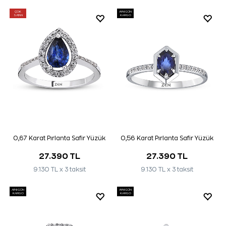
ÇOK
AYNI GÜN
SATAN
KARGO
0,67 Karat Pırlanta Safir Yüzük
0,56 Karat Pırlanta Safir Yüzük
27.390 TL
27.390 TL
9.130 TL x 3 taksit
9.130 TL x 3 taksit
AYNI GÜN
AYNI GÜN
KARGO
KARGO