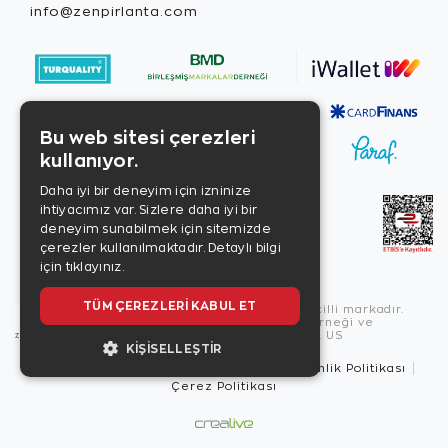
info@zenpirlanta.com
Bu web sitesi çerezleri
kullanıyor.
Daha iyi bir deneyim için izninize
ihtiyacımız var. Sizlere daha iyi bir
deneyim sunabilmek için sitemizde
çerezler kullanılmaktadır.
Detaylı bilgi
için tıklayınız.
TÜM ÇEREZLERI KABUL ET
Copyright © 2026, Zen Diamond tescilli markadır.
Zen Diamond Birleşmiş Markalar Derneği ve
Turquality Destek Programı üyesidir. US
KIŞISELLEŞTIR
Kullanım Şartları
Gizlilik İlkeleri
Güvenlik Politikası
Çerez Politikası