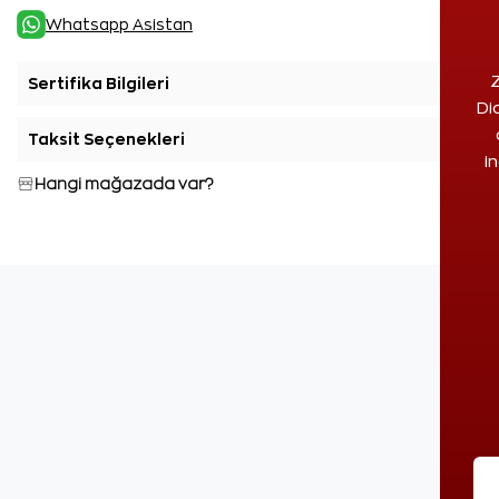
Whatsapp Asistan
Z
Sertifika Bilgileri
+
Di
Taksit Seçenekleri
+
i
Hangi mağazada var?