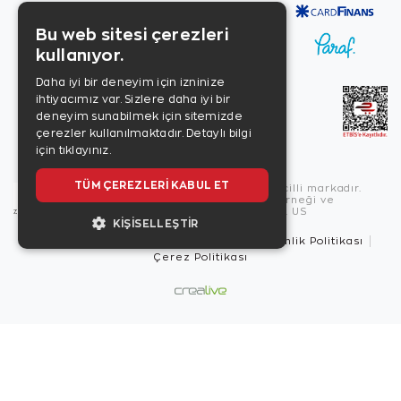
Bu web sitesi çerezleri
kullanıyor.
Daha iyi bir deneyim için izninize
ihtiyacımız var. Sizlere daha iyi bir
deneyim sunabilmek için sitemizde
çerezler kullanılmaktadır.
Detaylı bilgi
için tıklayınız.
TÜM ÇEREZLERI KABUL ET
Copyright © 2026, Zen Diamond tescilli markadır.
Zen Diamond Birleşmiş Markalar Derneği ve
Turquality Destek Programı üyesidir. US
KIŞISELLEŞTIR
Kullanım Şartları
Gizlilik İlkeleri
Güvenlik Politikası
Çerez Politikası