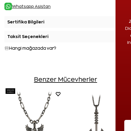
Whatsapp Asistan
Z
Sertifika Bilgileri
+
Di
Taksit Seçenekleri
+
i
Hangi mağazada var?
Benzer Mücevherler
AYNI GÜN
KARGO