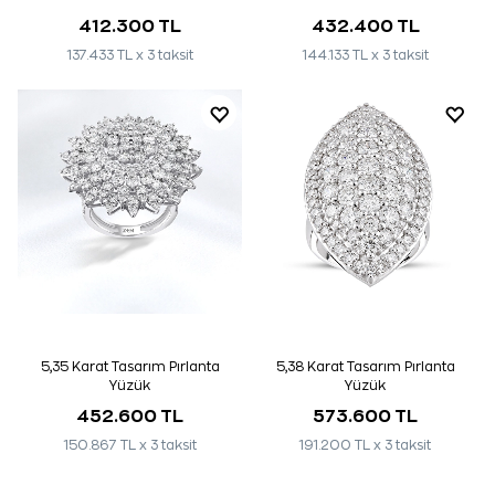
412.300 TL
432.400 TL
137.433 TL x 3 taksit
144.133 TL x 3 taksit
5,35 Karat Tasarım Pırlanta
5,38 Karat Tasarım Pırlanta
Yüzük
Yüzük
452.600 TL
573.600 TL
150.867 TL x 3 taksit
191.200 TL x 3 taksit