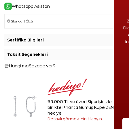
Whatsapp Asistan
Z
Di
Sertifika Bilgileri
+
i
Taksit Seçenekleri
+
Hangi mağazada var?
59.990 TL ve üzeri Siparişinizle
birlikte Pırlanta Gümüş Küpe ZEN'den
hediye
Detaylı görmek için tıklayın.