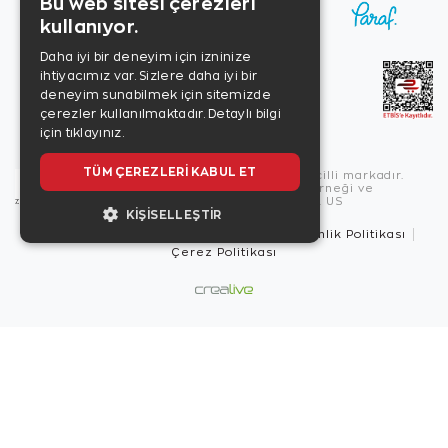
Bu web sitesi çerezleri
kullanıyor.
Daha iyi bir deneyim için izninize
ihtiyacımız var. Sizlere daha iyi bir
deneyim sunabilmek için sitemizde
çerezler kullanılmaktadır.
Detaylı bilgi
için tıklayınız.
TÜM ÇEREZLERI KABUL ET
Copyright © 2026, Zen Diamond tescilli markadır.
Zen Diamond Birleşmiş Markalar Derneği ve
Turquality Destek Programı üyesidir. US
KIŞISELLEŞTIR
Kullanım Şartları
Gizlilik İlkeleri
Güvenlik Politikası
Çerez Politikası