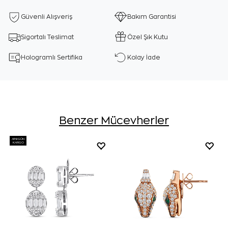
Güvenli Alışveriş
Bakım Garantisi
Sigortalı Teslimat
Özel Şık Kutu
Hologramlı Sertifika
Kolay İade
Benzer Mücevherler
AYNI GÜN
KARGO