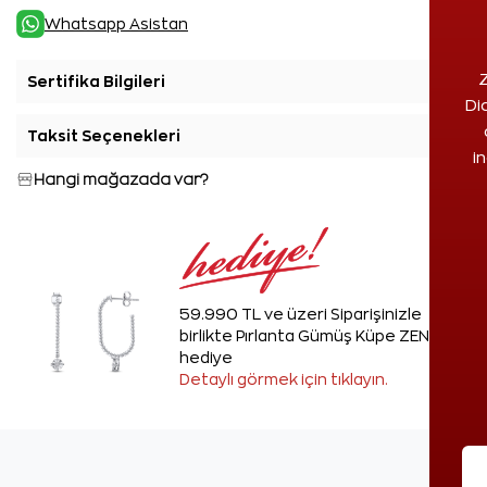
Whatsapp Asistan
Z
Sertifika Bilgileri
+
Di
Taksit Seçenekleri
+
i
Hangi mağazada var?
59.990 TL ve üzeri Siparişinizle
birlikte Pırlanta Gümüş Küpe ZEN'den
hediye
Detaylı görmek için tıklayın.