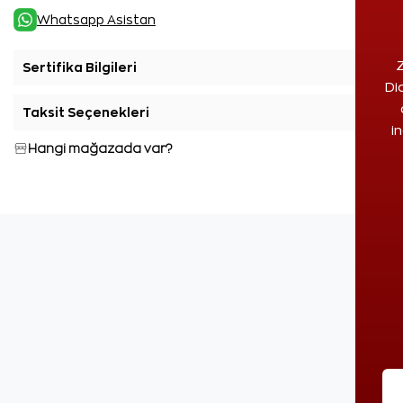
Whatsapp Asistan
Z
Sertifika Bilgileri
+
Di
Taksit Seçenekleri
+
i
Hangi mağazada var?