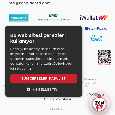
info@zenpirlanta.com
Bu web sitesi çerezleri
kullanıyor.
Daha iyi bir deneyim için izninize
ihtiyacımız var. Sizlere daha iyi bir
deneyim sunabilmek için sitemizde
çerezler kullanılmaktadır.
Detaylı bilgi
için tıklayınız.
TÜM ÇEREZLERI KABUL ET
Copyright © 2026, Zen Diamond tescilli markadır.
Zen Diamond Birleşmiş Markalar Derneği ve
Turquality Destek Programı üyesidir. US
KIŞISELLEŞTIR
Kullanım Şartları
Gizlilik İlkeleri
Güvenlik Politikası
Çerez Politikası