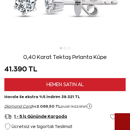
0,40 Karat Tektaş Pırlanta Küpe
41.390 TL
HEMEN SATIN AL
Havale ile ekstra %5 İndirim 39.321 TL
2.069,50 TL
i
Diamond Card
ile
puan kazanın
1 - 5 İş Gününde Kargoda
Ücretsiz ve Sigortalı Teslimat