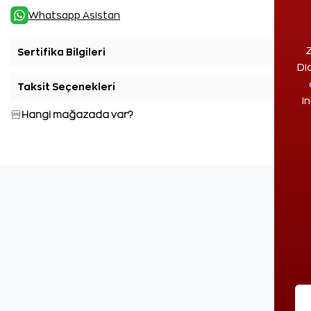
Whatsapp Asistan
Z
Sertifika Bilgileri
+
Di
Taksit Seçenekleri
+
i
Hangi mağazada var?