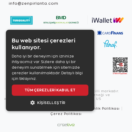
info@zenpirlanta.com
Bu web sitesi çerezleri
kullanıyor.
Daha iyi bir deneyim için izninize
ihtiyacımız var. Sizlere daha iyi bir
deneyim sunabilmek için sitemizde
çerezler kullanılmaktadır.
Detaylı bilgi
için tıklayınız.
TÜM ÇEREZLERI KABUL ET
Copyright © 2026, Zen Diamond tescilli markadır.
Zen Diamond Birleşmiş Markalar Derneği ve
Turquality Destek Programı üyesidir. US
KIŞISELLEŞTIR
Kullanım Şartları
Gizlilik İlkeleri
Güvenlik Politikası
Çerez Politikası