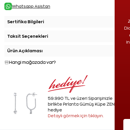
Whatsapp Asistan
Z
Sertifika Bilgileri
+
Di
Taksit Seçenekleri
+
i
Ürün Açıklaması
+
Hangi mağazada var?
59.990 TL ve üzeri Siparişinizle
birlikte Pırlanta Gümüş Küpe ZEN'den
hediye
Detaylı görmek için tıklayın.