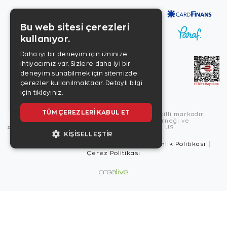
Bu web sitesi çerezleri
kullanıyor.
Daha iyi bir deneyim için izninize
ihtiyacımız var. Sizlere daha iyi bir
deneyim sunabilmek için sitemizde
çerezler kullanılmaktadır.
Detaylı bilgi
için tıklayınız.
TÜM ÇEREZLERI KABUL ET
Copyright © 2026, Zen Diamond tescilli markadır.
Zen Diamond Birleşmiş Markalar Derneği ve
Turquality Destek Programı üyesidir. US
KIŞISELLEŞTIR
Kullanım Şartları
Gizlilik İlkeleri
Güvenlik Politikası
Çerez Politikası