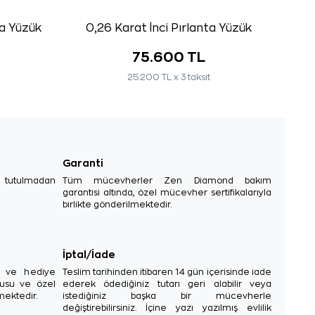
ta Yüzük
0,26 Karat İnci Pırlanta Yüzük
75.600 TL
25.200 TL x 3 taksit
Garanti
e tutulmadan
Tüm mücevherler Zen Diamond bakım
garantisi altında, özel mücevher sertifikalarıyla
birlikte gönderilmektedir.
İptal/İade
sı ve hediye
Teslim tarihinden itibaren 14 gün içerisinde iade
tusu ve özel
ederek ödediğiniz tutarı geri alabilir veya
mektedir.
istediğiniz başka bir mücevherle
değiştirebilirsiniz. İçine yazı yazılmış evlilik