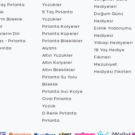
aş Pırlanta
Yüzükler
Hediyeleri
ük
5 Taş Pırlanta
Doğum Günü
m Bileklik
Yüzükler
Hediyesi
ir
Pırlanta Kolyeler
Evlilik Yıldönümü
lerin Dili
Pırlanta Küpeler
Hediyesi
s - Pırlanta
Pırlanta Bileklikler
Yılbaşı Hediyeleri
kında
Alyans
18 Yaş Hediye
Altın Yüzükler
Fikirleri
Altın Kolyeler
Mezuniyet
Altın Bileklikler
Hediyesi Fikirleri
Pırlanta Su Yolu
Bileklik
Pırlanta İnci Kolye
Oval Pırlanta
Yüzük
D Renk Pırlanta
Pırlanta