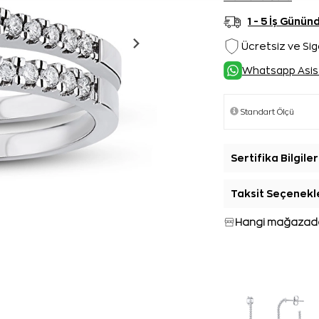
1 - 5 İş Günü
Ücretsiz ve Sig
Whatsapp Asis
Sertifika Bilgiler
Taksit Seçenekl
Hangi mağazada