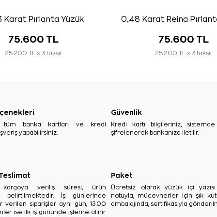
 Karat Pırlanta Yüzük
0,48 Karat Reina Pırlan
75.600 TL
75.600 TL
25.200 TL x 3 taksit
25.200 TL x 3 taksit
çenekleri
Güvenlik
, tüm banka kartları ve kredi
Kredi kartı bilgileriniz, sistemd
ışveriş yapabilirsiniz.
şifrelenerek bankanıza iletilir.
 Teslimat
Paket
in kargoya veriliş süresi, ürün
Ücretsiz olarak yüzük içi yazı
a belirtilmektedir. İş günlerinde
notuyla, mücevherler için şık ku
r verilen siparişler aynı gün, 13.00
ambalajında, sertifikasıyla gönderil
ler ise ilk iş gününde işleme alınır.