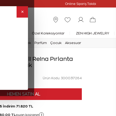
Online Özel
Online Sipariş Takibi
×
rlanta Yüzük
Özel Koleksiyonlar
ZEN HIGH JEWELRY
mark
Saat
Erkek
Parfüm
Çocuk
Aksesuar
t Twins İkili Reina Pırlanta
Yüzük
Ürün Kodu: 3000317264
HEMEN SATIN AL
5 İndirim 71.820 TL
80,00 TL
i
puan kazanın