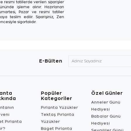
e resmi tatillerde verilen siparişler
ününde işleme alınır. Hazırlanan
Cumartesi, Pazar ve resmi tatiller
oya teslim edilir. Siparişiniz, Zen
ncesiyle sigortalıdır.
E-Bülten
lanta
Popüler
Özel Günler
kkında
Kategoriler
Anneler Günü
antanın
Pırlanta Yüzükler
Hediyesi
üveni
Tektaş Pırlanta
Babalar Günü
t Pırlanta
Yüzükler
Hediyesi
ir?
Baget Pırlanta
Sevgililer Günü