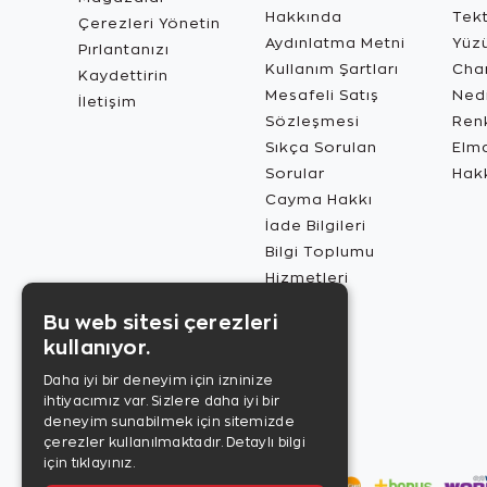
Hakkında
Tekt
Çerezleri Yönetin
Aydınlatma Metni
Yüz
Pırlantanızı
Kullanım Şartları
Char
Kaydettirin
Mesafeli Satış
Ned
İletişim
Sözleşmesi
Renk
Sıkça Sorulan
Elma
Sorular
Hak
Cayma Hakkı
İade Bilgileri
Bilgi Toplumu
Hizmetleri
Bu web sitesi çerezleri
kullanıyor.
Daha iyi bir deneyim için izninize
ihtiyacımız var. Sizlere daha iyi bir
deneyim sunabilmek için sitemizde
çerezler kullanılmaktadır.
Detaylı bilgi
için tıklayınız.