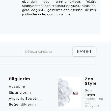
alyansları iade alınmamaktadır. Yüzük
siparişlerinde iade prosedürleri yüzük ölçüsüne
göre değişiklik göstermektedir.Jelatini açılmış
parfümler iade alınmamaktadır.
Bilgilerim
Zen
Style
Hesabım
Son
Siparişlerim
sayıyı
Alışveriş Sepetim
incelemek
için
Beğendiklerim
tıklayınız.