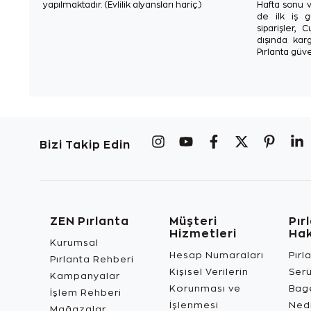
yapılmaktadır. (Evlilik alyansları hariç.)
Hafta sonu v
de ilk iş g
siparişler, 
dışında karg
Pırlanta güve
Bizi Takip Edin
ZEN Pırlanta
Müşteri
Pır
Hizmetleri
Ha
Kurumsal
Hesap Numaraları
Pırl
Pırlanta Rehberi
Kişisel Verilerin
Ser
Kampanyalar
Korunması ve
Bage
İşlem Rehberi
İşlenmesi
Ned
Mağazalar