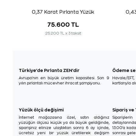
0,37 Karat Pırlanta Yüzük
0,43
75.600 TL
25.200 TL x 3 taksit
Türkiye'de Pırlanta ZEN'dir
Ödeme se
Avrupa'nın en büyük üretim kapasitesi. Son 9
Havale/EFT
yılın pırlantalı mücevher ihracat şampiyonu.
kartlarıyla al
Yüzük ölçü değişimi
Sipariş ve
İnternet mağazasına özel, satın aldığınız
Siparişler
yüzüğün ölçüsü küçük ya da büyük geldiğinde,
detaylarınd
siparişiniz elinize ulaştıktan sonra 6 ay içinde,
13.00'a kada
ücretsiz yeni bir yüzük üretilerek değişim
sonrası gelen