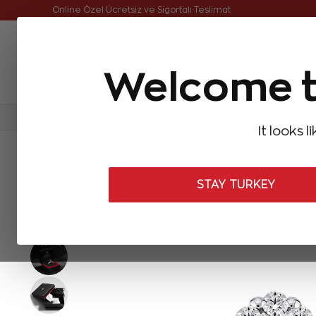
Online Özel Ücretsiz ve Sigortalı Teslimat
Welcome t
FIRSATLAR
Aynı Gün Kargo
Çok Satanlar
Baget Pırlantalar
Pırlanta Yüzükler
Pırlanta K
It looks l
ANASAYFA
Pırlanta Yüzükler
Tasarım Pırlanta Yüzükler
0,31 K
STAY TURKEY