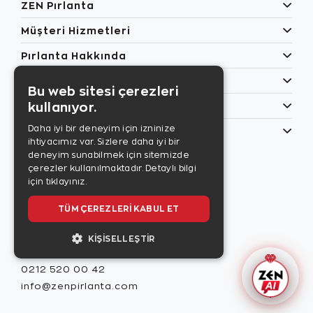
ZEN Pırlanta
Müşteri Hizmetleri
Pırlanta Hakkında
Popüler Kategoriler
Bu web sitesi çerezleri
kullanıyor.
Özel Günler
Daha iyi bir deneyim için izninize
Bilgilerim
ihtiyacımız var. Sizlere daha iyi bir
Zen Style
deneyim sunabilmek için sitemizde
Son sayıyı
çerezler kullanılmaktadır.
Detaylı bilgi
incelemek için
için tıklayınız.
tıklayınız.
TÜM ÇEREZLERI KABUL ET
KIŞISELLEŞTIR
Misafir İlişkileri
0212 520 00 42
info@zenpirlanta.com