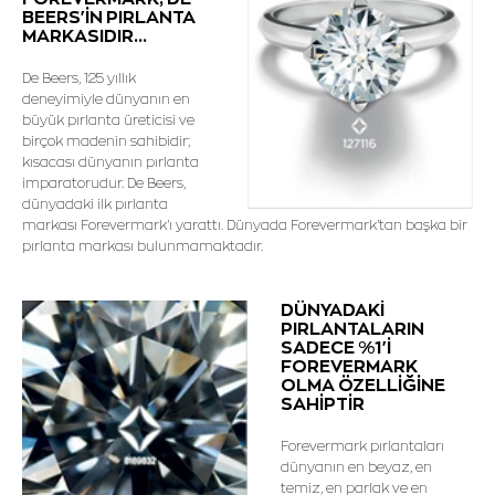
BEERS'İN PIRLANTA
MARKASIDIR...
De Beers, 125 yıllık
deneyimiyle dünyanın en
büyük pırlanta üreticisi ve
birçok madenin sahibidir;
kısacası dünyanın pırlanta
imparatorudur. De Beers,
dünyadaki ilk pırlanta
markası Forevermark'ı yarattı. Dünyada Forevermark'tan başka bir
pırlanta markası bulunmamaktadır.
DÜNYADAKİ
PIRLANTALARIN
SADECE %1'İ
FOREVERMARK
OLMA ÖZELLİĞİNE
SAHİPTİR
Forevermark pırlantaları
dünyanın en beyaz, en
temiz, en parlak ve en