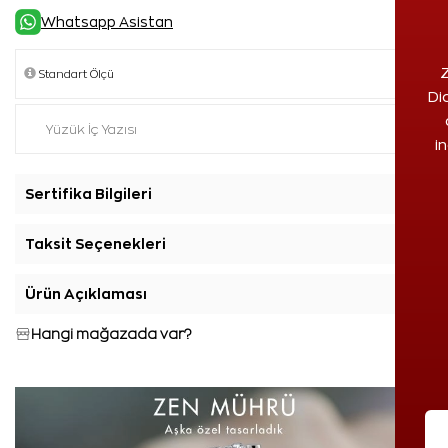
Whatsapp Asistan
Z
Di
i
Sertifika Bilgileri
+
Taksit Seçenekleri
+
Ürün Açıklaması
+
Hangi mağazada var?