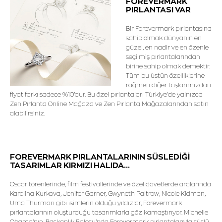
FOREVERMARK
PIRLANTASI VAR
Bir Forevermark pırlantasına
sahip olmak dünyanın en
güzel, en nadir ve en özenle
seçilmiş pırlantalarından
birine sahip olmak demektir.
Tüm bu üstün özelliklerine
rağmen diğer taşlarımızdan
fiyat farkı sadece %10'dur. Bu özel pırlantaları Türkiye'de yalnızca
Zen Pırlanta Online Mağaza ve Zen Pırlanta Mağazalarından satın
alabilirsiniz.
FOREVERMARK PIRLANTALARININ SÜSLEDİĞİ
TASARIMLAR KIRMIZI HALIDA...
Oscar törenlerinde, film festivallerinde ve özel davetlerde aralarında
Karolina Kurkova, Jenifer Garner, Gwyneth Paltrow, Nicole Kidman,
Uma Thurman gibi isimlerin olduğu yıldızlar, Forevermark
pırlantalarının oluşturduğu tasarımlarla göz kamaştırıyor. Michelle
Obama'nın, Başkanlık Balosu'nda Forevermark pırlantalarıyla süslü