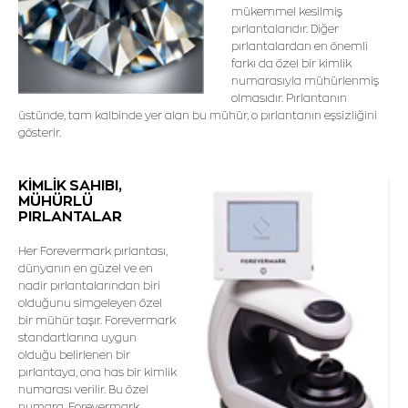
mükemmel kesilmiş
pırlantalarıdır. Diğer
pırlantalardan en önemli
farkı da özel bir kimlik
numarasıyla mühürlenmiş
olmasıdır. Pırlantanın
üstünde, tam kalbinde yer alan bu mühür, o pırlantanın eşsizliğini
gösterir.
KİMLİK SAHIBI,
MÜHÜRLÜ
PIRLANTALAR
Her Forevermark pırlantası,
dünyanın en güzel ve en
nadir pırlantalarından biri
olduğunu simgeleyen özel
bir mühür taşır. Forevermark
standartlarına uygun
olduğu belirlenen bir
pırlantaya, ona has bir kimlik
numarası verilir. Bu özel
numara, Forevermark