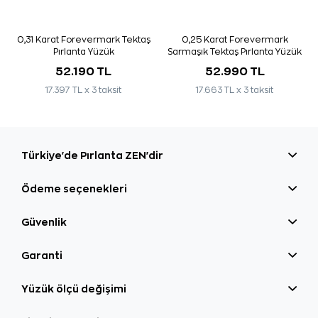
0,31 Karat Forevermark Tektaş
0,25 Karat Forevermark
Pırlanta Yüzük
Sarmaşık Tektaş Pırlanta Yüzük
52.190 TL
52.990 TL
17.397 TL x 3 taksit
17.663 TL x 3 taksit
Türkiye'de Pırlanta ZEN'dir
Ödeme seçenekleri
Güvenlik
Garanti
Yüzük ölçü değişimi