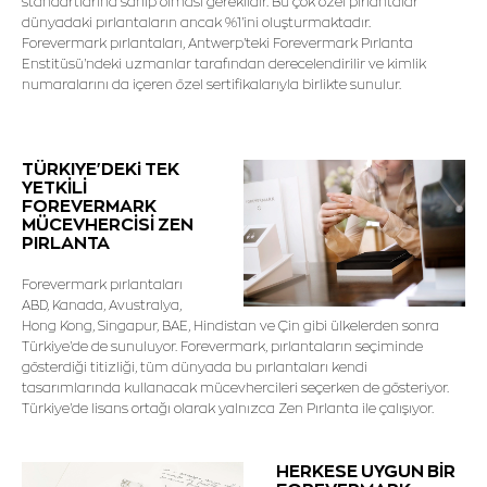
standartlarına sahip olması gereklidir. Bu çok özel pırlantalar
dünyadaki pırlantaların ancak %1'ini oluşturmaktadır.
Forevermark pırlantaları, Antwerp'teki Forevermark Pırlanta
Enstitüsü'ndeki uzmanlar tarafından derecelendirilir ve kimlik
numaralarını da içeren özel sertifikalarıyla birlikte sunulur.
TÜRKIYE'DEKi TEK
YETKİLİ
FOREVERMARK
MÜCEVHERCİSİ ZEN
PIRLANTA
Forevermark pırlantaları
ABD, Kanada, Avustralya,
Hong Kong, Singapur, BAE, Hindistan ve Çin gibi ülkelerden sonra
Türkiye'de de sunuluyor. Forevermark, pırlantaların seçiminde
gösterdiği titizliği, tüm dünyada bu pırlantaları kendi
tasarımlarında kullanacak mücevhercileri seçerken de gösteriyor.
Türkiye'de lisans ortağı olarak yalnızca Zen Pırlanta ile çalışıyor.
HERKESE UYGUN BİR