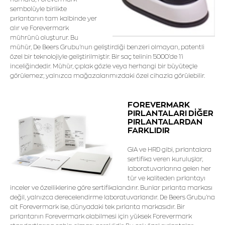
sembolüyle birlikte
pırlantanın tam kalbinde yer
alır ve Forevermark
mührünü oluşturur. Bu
mühür, De Beers Grubu’nun geliştirdiği benzeri olmayan, patentli
özel bir teknolojiyle geliştirilmiştir. Bir saç telinin 5000’de 1’i
inceliğindedir. Mühür, çıplak gözle veya herhangi bir büyüteçle
görülemez; yalnızca mağazalarımızdaki özel cihazla görülebilir.
FOREVERMARK
PIRLANTALARI DİĞER
PIRLANTALARDAN
FARKLIDIR
GIA ve HRD gibi, pırlantalara
sertifika veren kuruluşlar,
laboratuvarlarına gelen her
tür ve kaliteden pırlantayı
inceler ve özelliklerine göre sertifikalandırır. Bunlar pırlanta markası
değil, yalnızca derecelendirme laboratuvarlarıdır. De Beers Grubu'na
ait Forevermark ise, dünyadaki tek pırlanta markasıdır. Bir
pırlantanın Forevermark olabilmesi için yüksek Forevermark