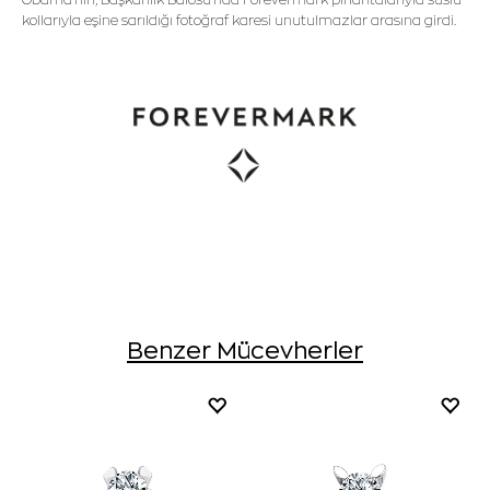
kollarıyla eşine sarıldığı fotoğraf karesi unutulmazlar arasına girdi.
Benzer Mücevherler