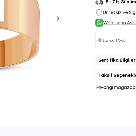
5 - 7 İş Gün
Ücretsiz ve Sig
Whatsapp Asis
Sertifika Bilgiler
Taksit Seçenekl
Hangi mağazada