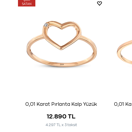
ÇOK
SATAN
0,01 Karat Pırlanta Kalp Yüzük
0,01 Ka
12.890 TL
4.297 TL x 3 taksit