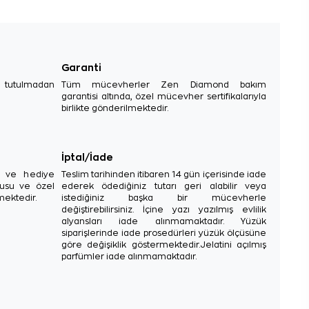
Garanti
e tutulmadan
Tüm mücevherler Zen Diamond bakım
garantisi altında, özel mücevher sertifikalarıyla
birlikte gönderilmektedir.
İptal/İade
sı ve hediye
Teslim tarihinden itibaren 14 gün içerisinde iade
tusu ve özel
ederek ödediğiniz tutarı geri alabilir veya
mektedir.
istediğiniz başka bir mücevherle
değiştirebilirsiniz. İçine yazı yazılmış evlilik
alyansları iade alınmamaktadır. Yüzük
siparişlerinde iade prosedürleri yüzük ölçüsüne
göre değişiklik göstermektedir.Jelatini açılmış
parfümler iade alınmamaktadır.