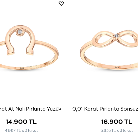
rat At Nalı Pırlanta Yüzük
0,01 Karat Pırlanta Sonsu
14.900 TL
16.900 TL
4.967 TL x 3 taksit
5.633 TL x 3 taksit