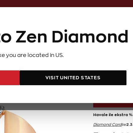
Online Özel 14 Gün Kayıpsız İade
o Zen Diamond
Hediye Önerileri
Evlilik Teklifi
Setler
Özel Ko
olyeler
Pırlanta Küpeler
Pırlanta Bileklikler
Zen Alyans
Forever
ike you are located in US.
arat Y Harfi Pırlanta Yüzük
0,08 Kar
VISIT UNITED STATES
46.800 TL
Havale ile ekstra 
2.
Diamond Card
ile