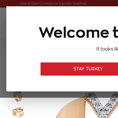
Online Özel Ücretsiz ve Sigortalı Teslimat
Welcome t
FIRSATLAR
Aynı Gün Kargo
Çok Satanlar
Baget Pırlantalar
Pırlanta Yüzükler
Pırlanta K
It looks l
ANASAYFA
Pırlanta Yüzükler
Tasarım Pırlanta Yüzükler
0,08 K
STAY TURKEY