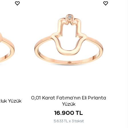
0,01 Karat Fatıma'nın Eli Pırlanta
zluk Yüzük
Yüzük
16.900 TL
5.633 TL x 3 taksit