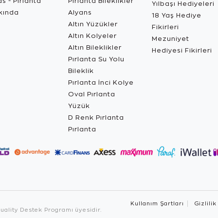
s - Pırlanta
Pırlanta Bileklikler
Yılbaşı Hediyeleri
kında
Alyans
18 Yaş Hediye
Altın Yüzükler
Fikirleri
Altın Kolyeler
Mezuniyet
Altın Bileklikler
Hediyesi Fikirleri
Pırlanta Su Yolu
Bileklik
Pırlanta İnci Kolye
Oval Pırlanta
Yüzük
D Renk Pırlanta
Pırlanta
Kullanım Şartları
Gizlilik
ality Destek Programı üyesidir.