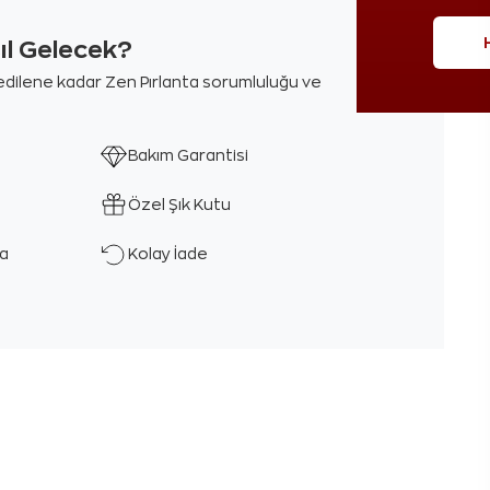
sıl Gelecek?
m edilene kadar Zen Pırlanta sorumluluğu ve
Bakım Garantisi
Özel Şık Kutu
ka
Kolay İade