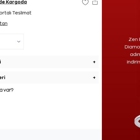
ünde Kargoda
ortalı Teslimat
tan
Zen 
Diamon
adım
i
+
indir
eri
+
 var?