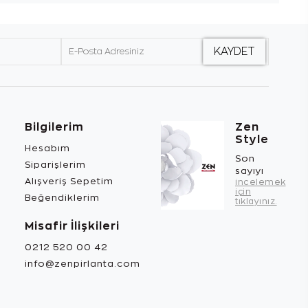
Bilgilerim
Zen
Style
Hesabım
Son
Siparişlerim
sayıyı
Alışveriş Sepetim
incelemek
için
Beğendiklerim
tıklayınız.
Misafir İlişkileri
0212 520 00 42
info@zenpirlanta.com