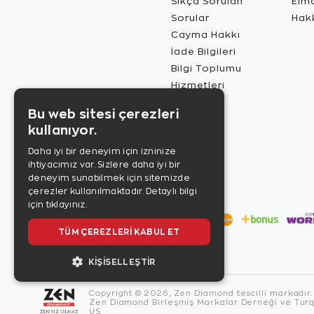
Sıkça Sorulan
Elma
Sorular
Hak
Cayma Hakkı
İade Bilgileri
Bilgi Toplumu
Hizmetleri
Bu web sitesi çerezleri
kullanıyor.
Daha iyi bir deneyim için izninize
ihtiyacımız var. Sizlere daha iyi bir
deneyim sunabilmek için sitemizde
çerezler kullanılmaktadır.
Detaylı bilgi
için tıklayınız.
TÜM ÇEREZLERI KABUL ET
KIŞISELLEŞTIR
Copyright © 2026, Zen Diamond tescilli markadır.
Zen Diamond Birleşmiş Markalar Derneği ve Turqu
US