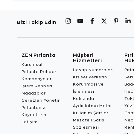
Bizi Takip Edin
ZEN Pırlanta
Müşteri
Pır
Hizmetleri
Ha
Kurumsal
Hesap Numaraları
Pırl
Pırlanta Rehberi
Kişisel Verilerin
Ser
Kampanyalar
Korunması ve
Bage
İşlem Rehberi
İşlenmesi
Ned
Mağazalar
Hakkında
Tekt
Çerezleri Yönetin
Aydınlatma Metni
Yüz
Pırlantanızı
Kullanım Şartları
Char
Kaydettirin
Mesafeli Satış
Ned
İletişim
Sözleşmesi
Renk