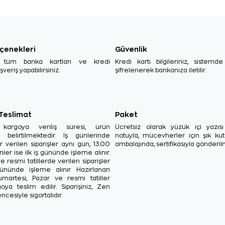
çenekleri
Güvenlik
, tüm banka kartları ve kredi
Kredi kartı bilgileriniz, sistemd
ışveriş yapabilirsiniz.
şifrelenerek bankanıza iletilir.
 Teslimat
Paket
in kargoya veriliş süresi, ürün
Ücretsiz olarak yüzük içi yazı
a belirtilmektedir. İş günlerinde
notuyla, mücevherler için şık ku
r verilen siparişler aynı gün, 13.00
ambalajında, sertifikasıyla gönderil
ler ise ilk iş gününde işleme alınır.
e resmi tatillerde verilen siparişler
ününde işleme alınır. Hazırlanan
Cumartesi, Pazar ve resmi tatiller
oya teslim edilir. Siparişiniz, Zen
ncesiyle sigortalıdır.