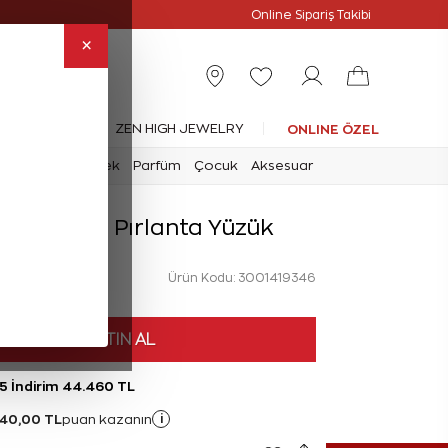
Online Özel
Online Sipariş Takibi
×
leksiyonlar
ZEN HIGH JEWELRY
ONLINE ÖZEL
mark
Saat
Erkek
Parfüm
Çocuk
Aksesuar
at Y Harfi Pırlanta Yüzük
Ürün Kodu: 3001419346
HEMEN SATIN AL
%5 İndirim 44.460 TL
340,00 TL
i
puan kazanın