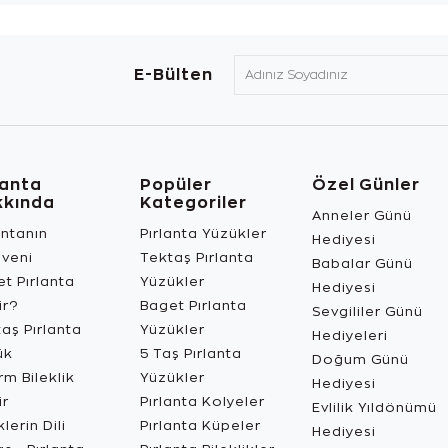
E-Bülten
lanta
Popüler
Özel Günler
kkında
Kategoriler
Anneler Günü
antanın
Pırlanta Yüzükler
Hediyesi
üveni
Tektaş Pırlanta
Babalar Günü
t Pırlanta
Yüzükler
Hediyesi
ir?
Baget Pırlanta
Sevgililer Günü
aş Pırlanta
Yüzükler
Hediyeleri
ük
5 Taş Pırlanta
Doğum Günü
m Bileklik
Yüzükler
Hediyesi
ir
Pırlanta Kolyeler
Evlilik Yıldönümü
lerin Dili
Pırlanta Küpeler
Hediyesi