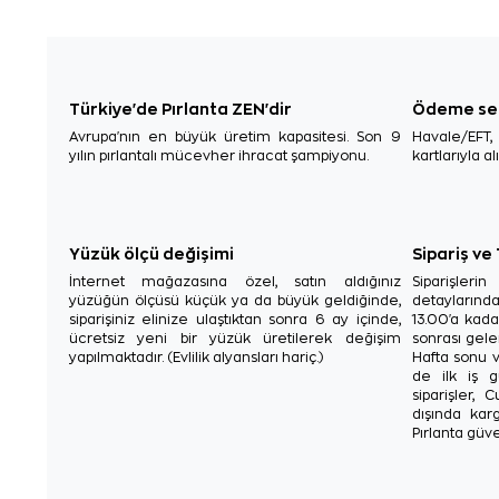
Türkiye'de Pırlanta ZEN'dir
Ödeme se
Avrupa'nın en büyük üretim kapasitesi. Son 9
Havale/EFT
yılın pırlantalı mücevher ihracat şampiyonu.
kartlarıyla al
Yüzük ölçü değişimi
Sipariş ve
İnternet mağazasına özel, satın aldığınız
Siparişler
yüzüğün ölçüsü küçük ya da büyük geldiğinde,
detaylarınd
siparişiniz elinize ulaştıktan sonra 6 ay içinde,
13.00'a kada
ücretsiz yeni bir yüzük üretilerek değişim
sonrası gelen
yapılmaktadır. (Evlilik alyansları hariç.)
Hafta sonu v
de ilk iş g
siparişler, 
dışında karg
Pırlanta güve