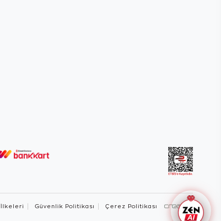
 İlkeleri
Güvenlik Politikası
Çerez Politikası