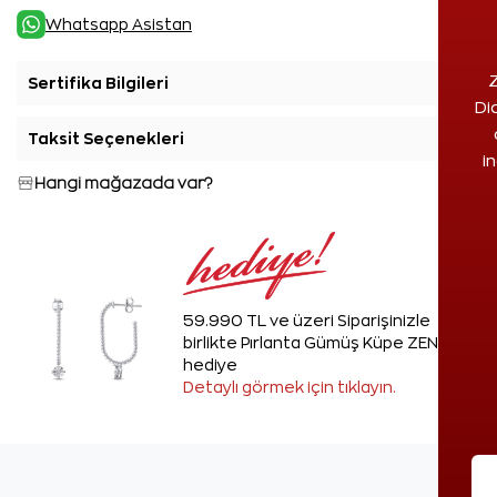
Whatsapp Asistan
Z
Sertifika Bilgileri
+
Di
Taksit Seçenekleri
+
i
Hangi mağazada var?
59.990 TL ve üzeri Siparişinizle
birlikte Pırlanta Gümüş Küpe ZEN'den
hediye
Detaylı görmek için tıklayın.