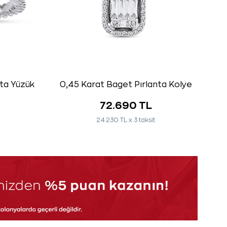
nta Yüzük
0,45 Karat Baget Pırlanta Kolye
72.690 TL
24.230 TL x 3 taksit