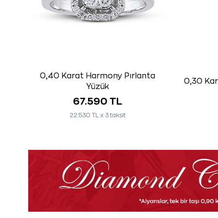
0,40 Karat Harmony Pırlanta
0,30 Kara
Yüzük
67.590 TL
22.530 TL x 3 taksit