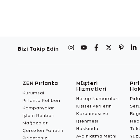
Bizi Takip Edin
ZEN Pırlanta
Müşteri
Pır
Hizmetleri
Ha
Kurumsal
Hesap Numaraları
Pırl
Pırlanta Rehberi
Kişisel Verilerin
Ser
Kampanyalar
Korunması ve
Bage
İşlem Rehberi
İşlenmesi
Ned
Mağazalar
Hakkında
Tekt
Çerezleri Yönetin
Aydınlatma Metni
Yüz
Pırlantanızı