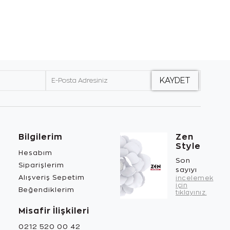
Bilgilerim
Zen
Style
Hesabım
Son
Siparişlerim
sayıyı
Alışveriş Sepetim
incelemek
için
Beğendiklerim
tıklayınız.
Misafir İlişkileri
0212 520 00 42