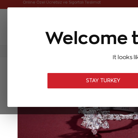
Online Özel Ücretsiz ve Sigortalı Teslimat
Welcome t
FIRSATLAR
Aynı Gün Kargo
Çok Satanlar
Baget Pırlantalar
Pırlanta Yüzükler
Pırlanta K
It looks l
STAY TURKEY