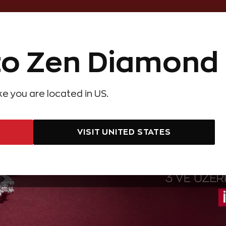
Online Özel 14 Gün Kayıpsız İade
o Zen Diamond
Hediye Önerileri
Evlilik Teklifi
Setler
Özel Ko
olyeler
Pırlanta Küpeler
Pırlanta Bileklikler
Zen Alyans
Forever
ike you are located in US.
VISIT UNITED STATES