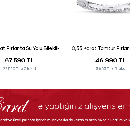
t Pırlanta Su Yolu Bileklik
0,33 Karat Tamtur Pırla
67.590 TL
46.990 TL
22.530 TL x 3 taksit
15.663 TL x 3 taksit