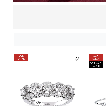
ÇOK
ÇOK
SATAN
SATAN
AYNI GÜN
KARGO