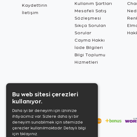
Kullanım Şartları
Char
Kaydettirin
Mesafeli Satış
Ned
İletişim
Sözleşmesi
Renk
Sıkça Sorulan
Elma
Sorular
Hak
Cayma Hakkı
İade Bilgileri
Bilgi Toplumu
Hizmetleri
Bu web sitesi çerezleri
kullanıyor.
Daha iyi bir deneyim için izninize
ihtiyacımız var. Sizlere daha iyi bir
deneyim sunabilmek için sitemizde
çerezler kullanılmaktadır.
Detaylı bilgi
için tıklayınız.