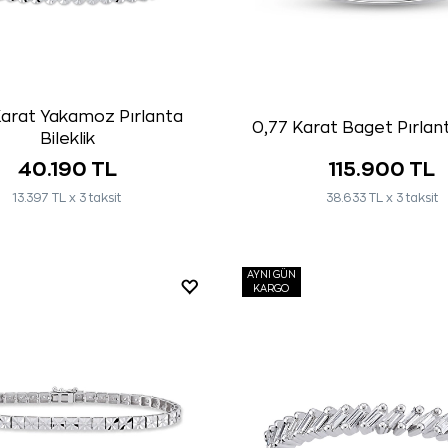
Karat Yakamoz Pırlanta
0,77 Karat Baget Pırlan
Bileklik
40.190 TL
115.900 TL
13.397 TL x 3 taksit
38.633 TL x 3 taksit
AYNI GÜN
KARGO