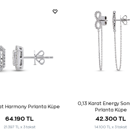
0,13 Karat Energy Son
at Harmony Pırlanta Küpe
Pırlanta Küpe
64.190 TL
42.300 TL
21.397 TL x 3 taksit
14.100 TL x 3 taksit