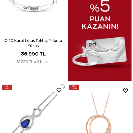
0,30 Karat Lotus Tektaş Pırlanta
Yüzük
36.990 TL
12.330 TL x 3 taksit
ÇOK
ÇOK
SATAN
SATAN