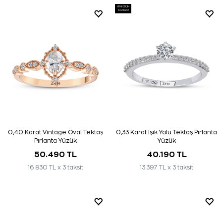
AYNI GÜN
KARGO
0,40 Karat Vintage Oval Tektaş
0,33 Karat Işık Yolu Tektaş Pırlanta
Pırlanta Yüzük
Yüzük
50.490 TL
40.190 TL
16.830 TL x 3 taksit
13.397 TL x 3 taksit