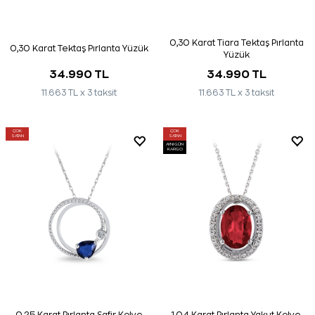
0,30 Karat Tiara Tektaş Pırlanta
0,30 Karat Tektaş Pırlanta Yüzük
Yüzük
34.990 TL
34.990 TL
11.663 TL x 3 taksit
11.663 TL x 3 taksit
ÇOK
ÇOK
SATAN
SATAN
AYNI GÜN
KARGO