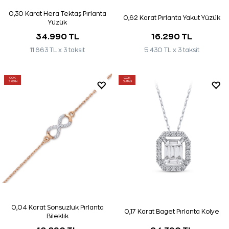
0,30 Karat Hera Tektaş Pırlanta
0,62 Karat Pırlanta Yakut Yüzük
Yüzük
34.990 TL
16.290 TL
11.663 TL x 3 taksit
5.430 TL x 3 taksit
ÇOK
ÇOK
SATAN
SATAN
0,04 Karat Sonsuzluk Pırlanta
0,17 Karat Baget Pırlanta Kolye
Bileklik