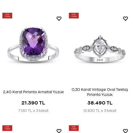
ÇOK
ÇOK
SATAN
SATAN
0,30 Karat Vintage Oval Tektaş
2,40 Karat Pırlanta Ametist Yüzük
Pırlanta Yüzük
21.390 TL
38.490 TL
7.130 TL x 3 taksit
12.830 TL x 3 taksit
ÇOK
ÇOK
SATAN
SATAN