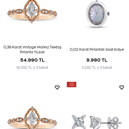
0,38 Karat Vintage Markiz Tektaş
0,02 Karat Pırlantalı Saat Kolye
Pırlanta Yüzük
54.990 TL
9.990 TL
18.330 TL x 3 taksit
3.330 TL x 3 taksit
ÇOK
SATAN