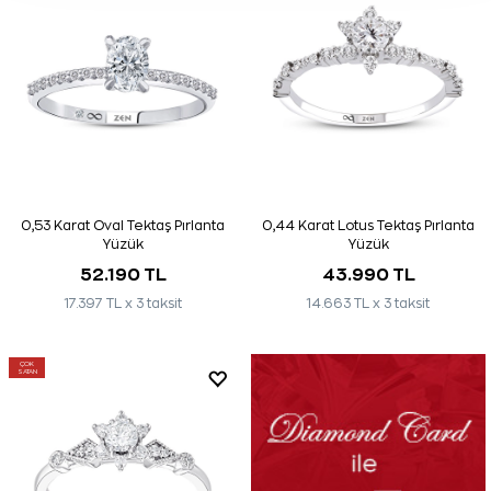
0,53 Karat Oval Tektaş Pırlanta
0,44 Karat Lotus Tektaş Pırlanta
Yüzük
Yüzük
52.190 TL
43.990 TL
17.397 TL x 3 taksit
14.663 TL x 3 taksit
ÇOK
SATAN