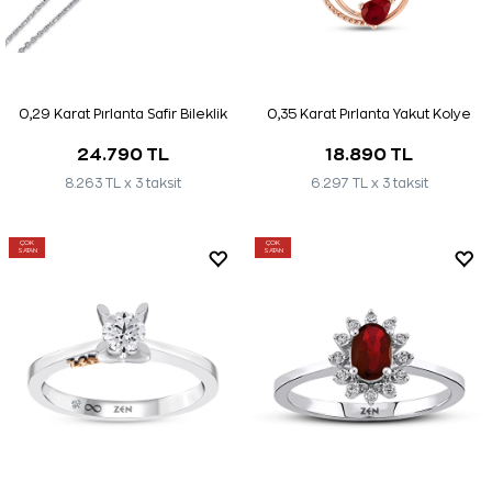
0,29 Karat Pırlanta Safir Bileklik
0,35 Karat Pırlanta Yakut Kolye
24.790 TL
18.890 TL
8.263 TL x 3 taksit
6.297 TL x 3 taksit
ÇOK
ÇOK
SATAN
SATAN