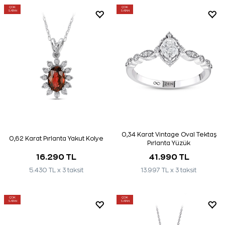
ÇOK
ÇOK
SATAN
SATAN
0,34 Karat Vintage Oval Tektaş
0,62 Karat Pırlanta Yakut Kolye
Pırlanta Yüzük
16.290 TL
41.990 TL
5.430 TL x 3 taksit
13.997 TL x 3 taksit
ÇOK
ÇOK
SATAN
SATAN