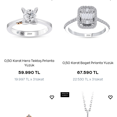
0,50 Karat Hera Tektaş Pırlanta
0,50 Karat Baget Pırlanta Yüzük
Yüzük
59.990 TL
67.590 TL
19.997 TL x 3 taksit
22.530 TL x 3 taksit
AYNI GÜN
KARGO