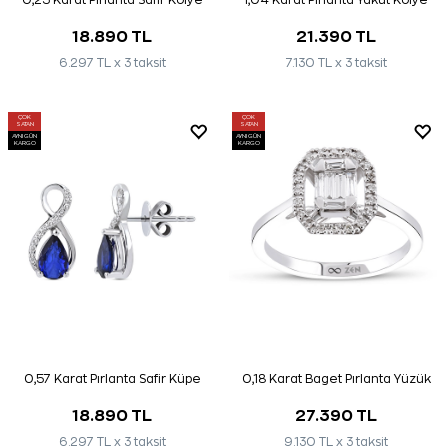
0,25 Karat Pırlanta Safir Kolye
1,04 Karat Pırlanta Yakut Kolye
18.890 TL
21.390 TL
6.297 TL x 3 taksit
7.130 TL x 3 taksit
ÇOK
ÇOK
SATAN
SATAN
AYNI GÜN
AYNI GÜN
KARGO
KARGO
0,57 Karat Pırlanta Safir Küpe
0,18 Karat Baget Pırlanta Yüzük
18.890 TL
27.390 TL
6.297 TL x 3 taksit
9.130 TL x 3 taksit