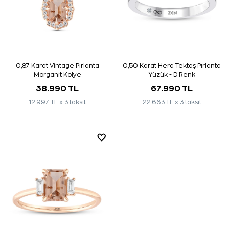
0,87 Karat Vintage Pırlanta
0,50 Karat Hera Tektaş Pırlanta
Morganit Kolye
Yüzük - D Renk
38.990 TL
67.990 TL
12.997 TL x 3 taksit
22.663 TL x 3 taksit