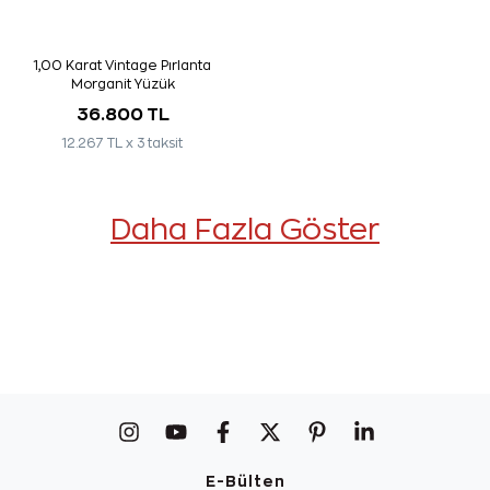
1,00 Karat Vintage Pırlanta
Morganit Yüzük
36.800 TL
12.267 TL x 3 taksit
Daha Fazla Göster
E-Bülten