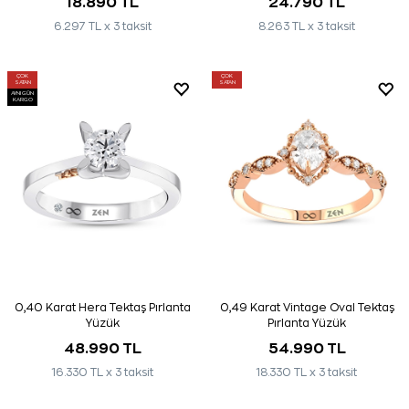
18.890 TL
24.790 TL
6.297 TL x 3 taksit
8.263 TL x 3 taksit
ÇOK
ÇOK
SATAN
SATAN
AYNI GÜN
KARGO
0,40 Karat Hera Tektaş Pırlanta
0,49 Karat Vintage Oval Tektaş
Yüzük
Pırlanta Yüzük
48.990 TL
54.990 TL
16.330 TL x 3 taksit
18.330 TL x 3 taksit