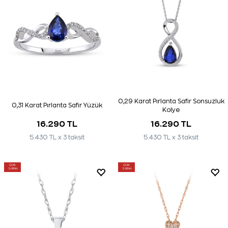
0,29 Karat Pırlanta Safir Sonsuzluk
0,31 Karat Pırlanta Safir Yüzük
Kolye
16.290 TL
16.290 TL
5.430 TL x 3 taksit
5.430 TL x 3 taksit
ÇOK
ÇOK
SATAN
SATAN