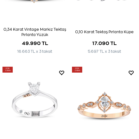
0,34 Karat Vintage Markiz Tektaş
0,10 Karat Tektaş Pırlanta Küpe
Pırlanta Yüzük
49.990 TL
17.090 TL
16.663 TL x 3 taksit
5.697 TL x 3 taksit
ÇOK
ÇOK
SATAN
SATAN