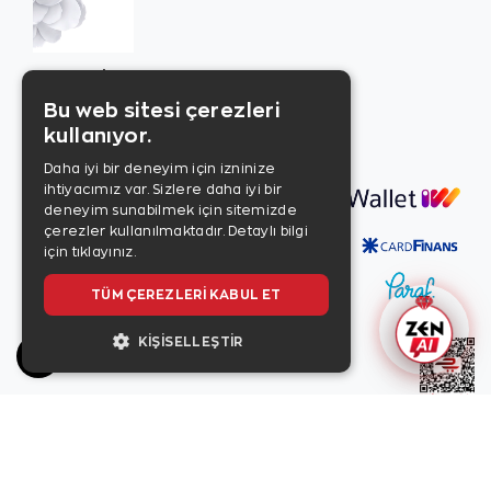
Misafir İlişkileri
Bu web sitesi çerezleri
0212 520 00 42
kullanıyor.
info@zenpirlanta.com
Daha iyi bir deneyim için izninize
ihtiyacımız var. Sizlere daha iyi bir
deneyim sunabilmek için sitemizde
çerezler kullanılmaktadır.
Detaylı bilgi
için tıklayınız.
TÜM ÇEREZLERI KABUL ET
KIŞISELLEŞTIR
Copyright © 2026, Zen Diamond tescilli markadır.
Zen Diamond Birleşmiş Markalar Derneği ve