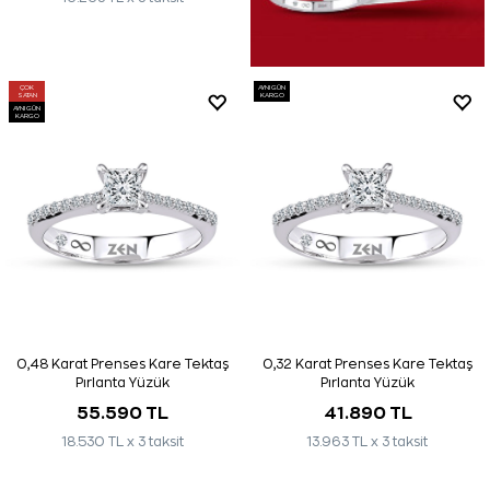
ÇOK
AYNI GÜN
SATAN
KARGO
AYNI GÜN
KARGO
0,48 Karat Prenses Kare Tektaş
0,32 Karat Prenses Kare Tektaş
Pırlanta Yüzük
Pırlanta Yüzük
55.590 TL
41.890 TL
18.530 TL x 3 taksit
13.963 TL x 3 taksit