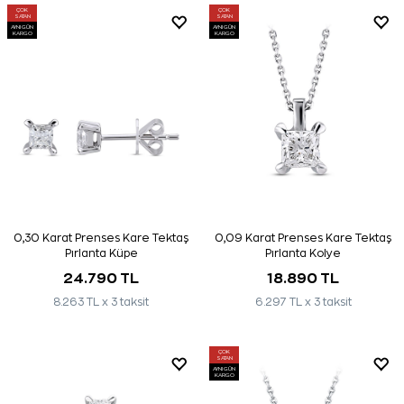
ÇOK
ÇOK
SATAN
SATAN
AYNI GÜN
AYNI GÜN
KARGO
KARGO
0,30 Karat Prenses Kare Tektaş
0,09 Karat Prenses Kare Tektaş
Pırlanta Küpe
Pırlanta Kolye
24.790 TL
18.890 TL
8.263 TL x 3 taksit
6.297 TL x 3 taksit
ÇOK
SATAN
AYNI GÜN
KARGO