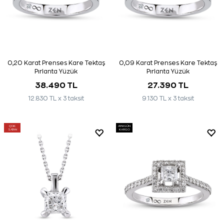
0,20 Karat Prenses Kare Tektaş
0,09 Karat Prenses Kare Tektaş
Pırlanta Yüzük
Pırlanta Yüzük
38.490 TL
27.390 TL
12.830 TL x 3 taksit
9.130 TL x 3 taksit
ÇOK
AYNI GÜN
SATAN
KARGO