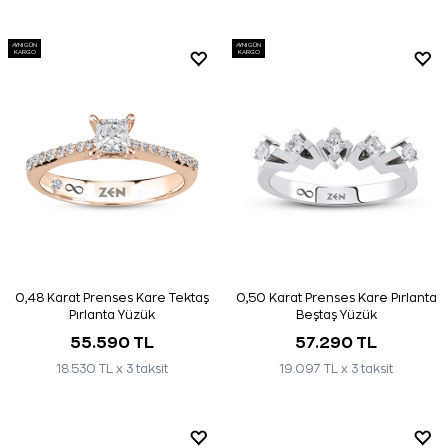
AYNI GÜN
AYNI GÜN
KARGO
KARGO
0,48 Karat Prenses Kare Tektaş
0,50 Karat Prenses Kare Pırlanta
Pırlanta Yüzük
Beştaş Yüzük
55.590 TL
57.290 TL
18.530 TL x 3 taksit
19.097 TL x 3 taksit