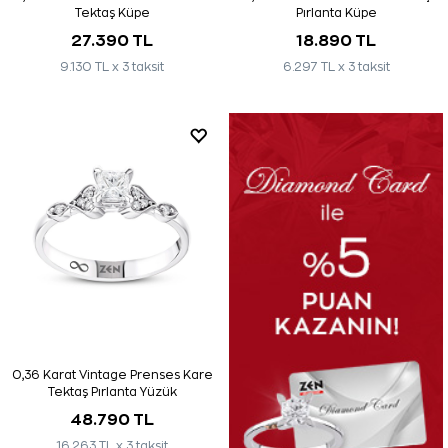
Tektaş Küpe
Pırlanta Küpe
27.390 TL
18.890 TL
9.130 TL x 3 taksit
6.297 TL x 3 taksit
0,36 Karat Vintage Prenses Kare
Tektaş Pırlanta Yüzük
48.790 TL
16.263 TL x 3 taksit