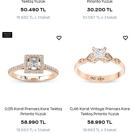
Tektaş Yüzük
Pırlanta Yüzük
50.490 TL
30.200 TL
16.830 TL x 3 taksit
10.067 TL x 3 taksit
AYNI GÜN
KARGO
0,55 Karat Prenses Kare Tektaş
0,46 Karat Vintage Prenses Kare
Pırlanta Yüzük
Tektaş Pırlanta Yüzük
58.990 TL
58.990 TL
19.663 TL x 3 taksit
19.663 TL x 3 taksit