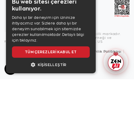
Bu web sitesi çerezleri
kullanıyor.
Daha iyi bir deneyim için izninize
ihtiyacımız var. Sizlere daha iyi bir
deneyim sunabilmek için sitemizde
Copyright © 2026, Zen Diamond tescilli markadır.
çerezler kullanılmaktadır.
Detaylı bilgi
Zen Diamond Birleşmiş Markalar Derneği ve
için tıklayınız.
Turquality Destek Programı üyesidir. US
Kullanım Şartları
Gizlilik İlkeleri
Güvenlik Politikası
TÜM ÇEREZLERI KABUL ET
Çerez Politikası
KIŞISELLEŞTIR