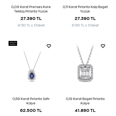
0,09 Karat Prenses Kare
0,11 Karat Pırlanta Kalp Baget
Tektaş Pırlanta Yüzük
Yüzük
27.390 TL
27.390 TL
9.130 TL x 3 taksit
9.130 TL x 3 taksit
AYNI GÜN
KARGO
0,59 Karat Pırlanta Safir
0,19 Karat Baget Pırlanta
Kolye
Kolye
62.500 TL
41.890 TL