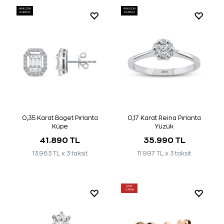
AYNI GÜN
AYNI GÜN
KARGO
KARGO
0,35 Karat Baget Pırlanta
0,17 Karat Reina Pırlanta
Küpe
Yüzük
41.890 TL
35.990 TL
13.963 TL x 3 taksit
11.997 TL x 3 taksit
ÇOK
SATAN