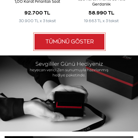
1,00 Karat Pırlantalı Saat
Gerdanlık
92.700 TL
58.990 TL
30.900 TL x 3 taksit
19.663 TL x 3 taksit
TÜMÜNÜ GÖSTER