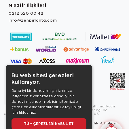
Misafir İlişkileri
0212 520 00 42
info@zenpirlanta.com
Bu web sitesi çerezleri
kullanıyor.
Daha iyi bir deneyim için izninize
ihtiyacımız var. Sizlere daha iyi bir
deneyim sunabilmek için sitemizde
Copyright © 2026, Zen Diamond tescilli markadır.
çerezler kullanılmaktadır.
Detaylı bilgi
Zen Diamond Birleşmiş Markalar Derneği ve
için tıklayınız.
Turquality Destek Programı üyesidir. US
TÜM ÇEREZLERI KABUL ET
Kullanım Şartları
Gizlilik İlkeleri
Güvenlik Politikası
Çerez Politikası