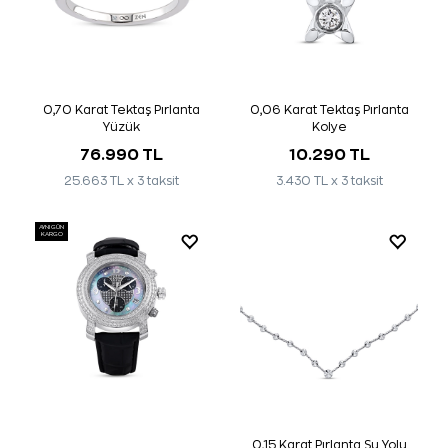
0,70 Karat Tektaş Pırlanta
0,06 Karat Tektaş Pırlanta
Yüzük
Kolye
76.990 TL
10.290 TL
25.663 TL x 3 taksit
3.430 TL x 3 taksit
AYNI GÜN
KARGO
0,15 Karat Pırlanta Su Yolu