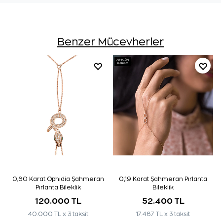
Benzer Mücevherler
AYNI GÜN
KARGO
0,60 Karat Ophidia Şahmeran
0,19 Karat Şahmeran Pırlanta
Pırlanta Bileklik
Bileklik
120.000 TL
52.400 TL
40.000 TL x 3 taksit
17.467 TL x 3 taksit