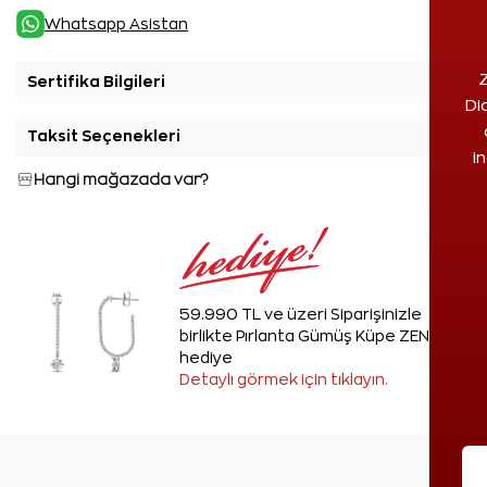
Whatsapp Asistan
Z
Sertifika Bilgileri
+
Di
Taksit Seçenekleri
+
i
Hangi mağazada var?
59.990 TL ve üzeri Siparişinizle
birlikte Pırlanta Gümüş Küpe ZEN'den
hediye
Detaylı görmek için tıklayın.