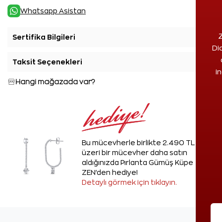
Whatsapp Asistan
Z
Sertifika Bilgileri
+
Di
Taksit Seçenekleri
+
i
Hangi mağazada var?
Bu mücevherle birlikte 2.490 TL ve
üzeri bir mücevher daha satın
aldığınızda Pırlanta Gümüş Küpe
ZEN'den hediye!
Detaylı görmek için tıklayın.