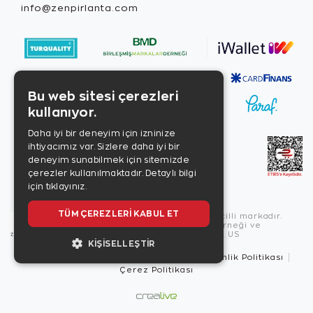
info@zenpirlanta.com
Bu web sitesi çerezleri
kullanıyor.
Daha iyi bir deneyim için izninize
ihtiyacımız var. Sizlere daha iyi bir
deneyim sunabilmek için sitemizde
çerezler kullanılmaktadır.
Detaylı bilgi
için tıklayınız.
TÜM ÇEREZLERI KABUL ET
Copyright © 2026, Zen Diamond tescilli markadır.
Zen Diamond Birleşmiş Markalar Derneği ve
Turquality Destek Programı üyesidir. US
KIŞISELLEŞTIR
Kullanım Şartları
Gizlilik İlkeleri
Güvenlik Politikası
Çerez Politikası