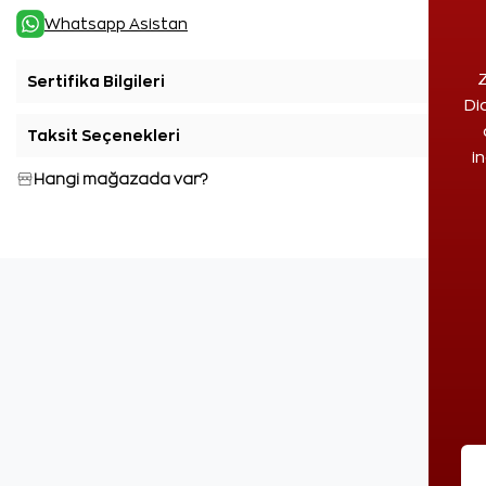
Whatsapp Asistan
Z
Sertifika Bilgileri
+
Di
Taksit Seçenekleri
+
i
Hangi mağazada var?