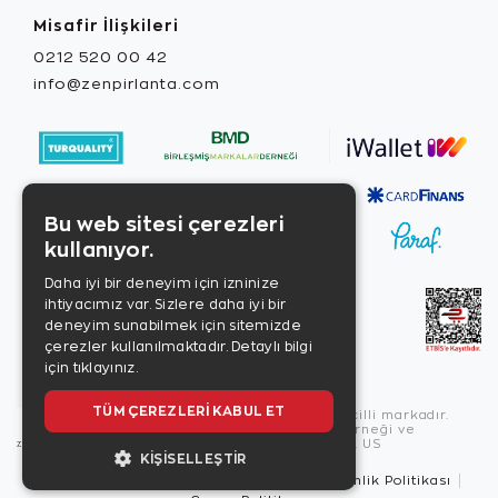
Misafir İlişkileri
0212 520 00 42
info@zenpirlanta.com
Bu web sitesi çerezleri
kullanıyor.
Daha iyi bir deneyim için izninize
ihtiyacımız var. Sizlere daha iyi bir
deneyim sunabilmek için sitemizde
çerezler kullanılmaktadır.
Detaylı bilgi
için tıklayınız.
TÜM ÇEREZLERI KABUL ET
Copyright © 2026, Zen Diamond tescilli markadır.
Zen Diamond Birleşmiş Markalar Derneği ve
Turquality Destek Programı üyesidir. US
KIŞISELLEŞTIR
Kullanım Şartları
Gizlilik İlkeleri
Güvenlik Politikası