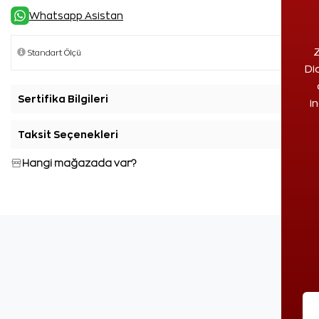
Whatsapp Asistan
Z
Di
Sertifika Bilgileri
+
i
Taksit Seçenekleri
+
Hangi mağazada var?