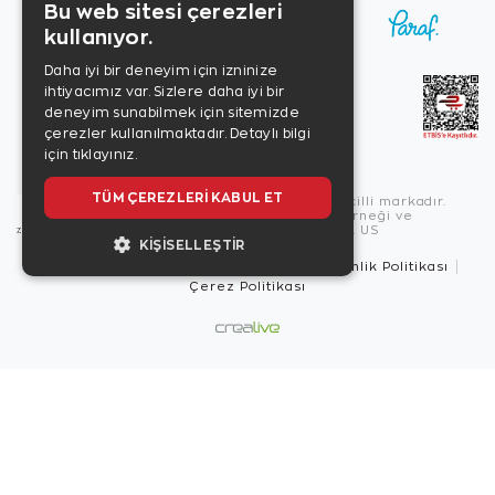
Bu web sitesi çerezleri
kullanıyor.
Daha iyi bir deneyim için izninize
ihtiyacımız var. Sizlere daha iyi bir
deneyim sunabilmek için sitemizde
çerezler kullanılmaktadır.
Detaylı bilgi
için tıklayınız.
TÜM ÇEREZLERI KABUL ET
Copyright © 2026, Zen Diamond tescilli markadır.
Zen Diamond Birleşmiş Markalar Derneği ve
Turquality Destek Programı üyesidir. US
KIŞISELLEŞTIR
Kullanım Şartları
Gizlilik İlkeleri
Güvenlik Politikası
Çerez Politikası