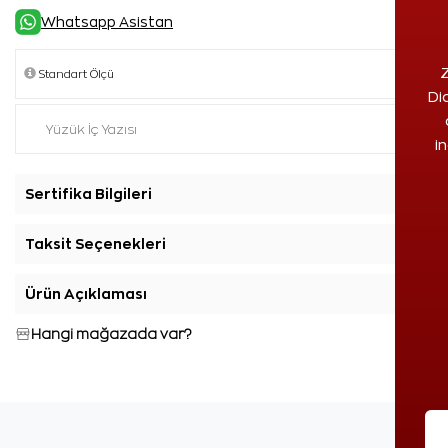
Whatsapp Asistan
Z
Di
i
Sertifika Bilgileri
+
Taksit Seçenekleri
+
Ürün Açıklaması
+
Hangi mağazada var?